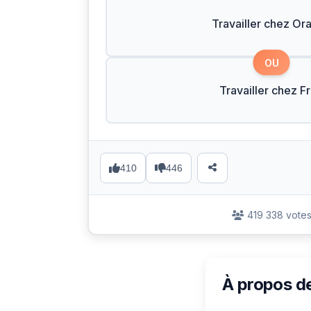
Travailler chez Or
OU
Travailler chez F
410
446
419 338 vote
À propos d