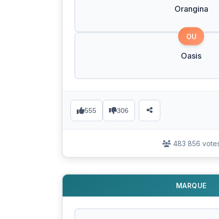
Orangina
OU
Oasis
555
306
483 856 vote
MARQUE