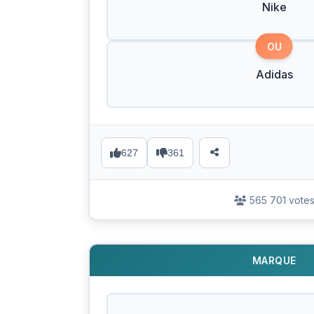
Nike
OU
Adidas
627
361
565 701 vote
MARQUE