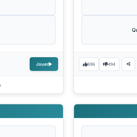
Qu
Jouer
696
494
s