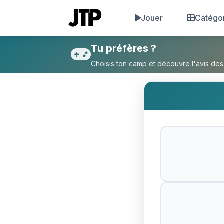
Jouer
Catégo
Tu préfères SFR ou Orange 
Tu préfères ?
Choisis ton camp et découvre l'avis des