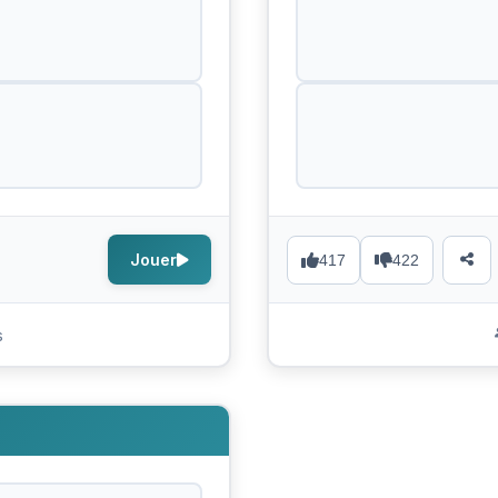
Jouer
417
422
s