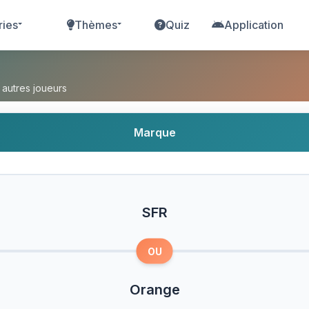
ries
Thèmes
Quiz
Application
?
 autres joueurs
Marque
SFR
OU
Orange