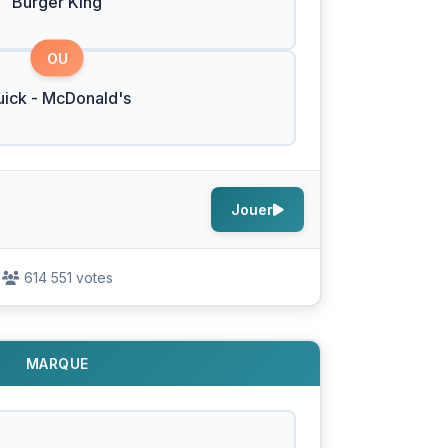
Burger King
OU
ick - McDonald's
Jouer
614 551 votes
MARQUE