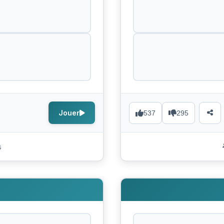
Jouer
537
295
s