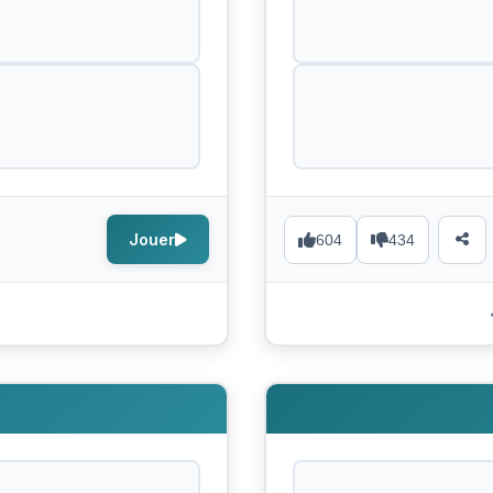
Jouer
604
434
s