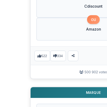
Cdiscount
OU
Amazon
522
334
500 902 vote
MARQUE