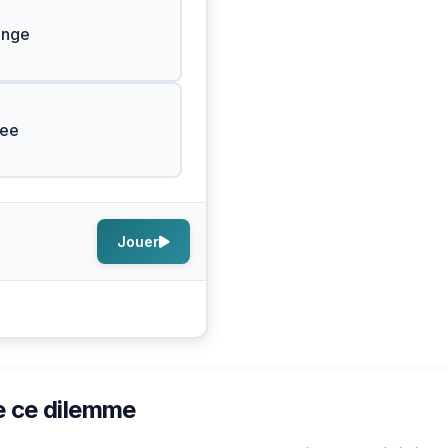
ange
ree
Jouer
s
e ce dilemme