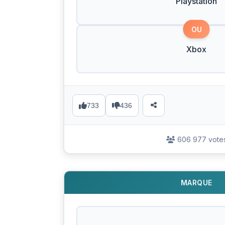
Playstation
OU
Xbox
733
436
606 977 vote
MARQUE