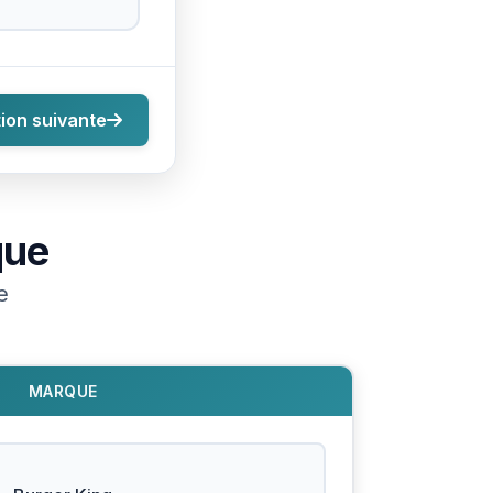
ion suivante
que
e
MARQUE