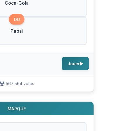
Coca-Cola
OU
Pepsi
Jouer
567 564 votes
MARQUE