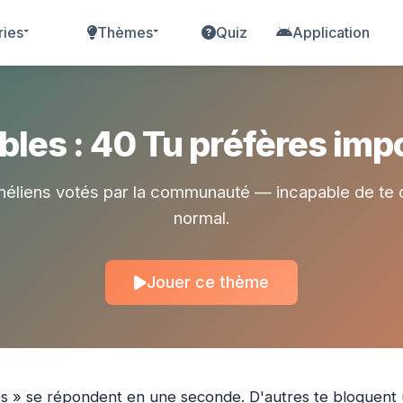
ries
Thèmes
Quiz
Application
les : 40 Tu préfères impo
néliens votés par la communauté — incapable de te d
normal.
Jouer ce thème
es » se répondent en une seconde. D'autres te bloquent 