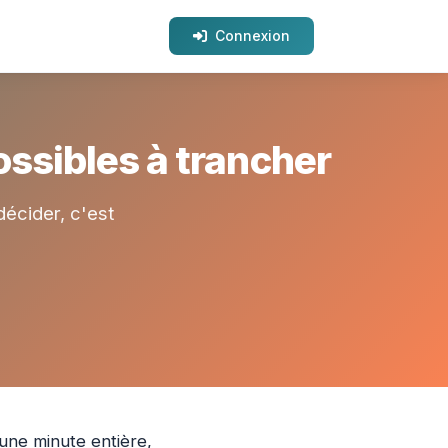
Connexion
ssibles à trancher
écider, c'est
une minute entière,