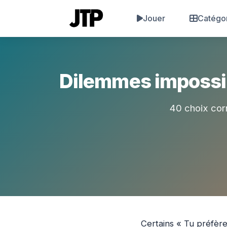
Jouer
Catégo
Dilemmes impossib
40 choix cor
Certains « Tu préfèr