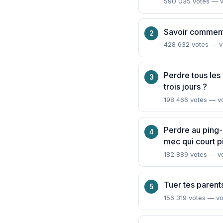
590 035 votes — vo
Savoir comment
428 632 votes — vo
Perdre tous les
trois jours ?
198 466 votes — vo
Perdre au ping
mec qui court p
182 889 votes — vo
Tuer tes parent
156 319 votes — vo