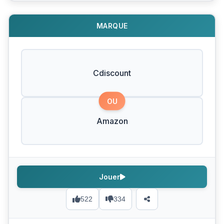
MARQUE
Cdiscount
OU
Amazon
Jouer
522
334