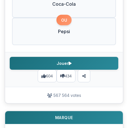
Coca-Cola
OU
Pepsi
Jouer
604
434
567 564 votes
MARQUE