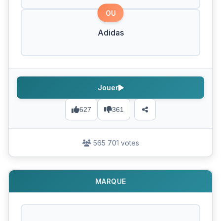
OU
Adidas
Jouer
627
361
565 701 votes
MARQUE