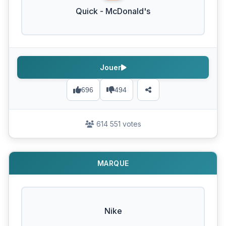
Quick - McDonald's
Jouer
696
494
614 551 votes
MARQUE
Nike