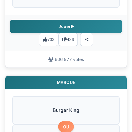
Jouer
733
436
606 977 votes
MARQUE
Burger King
OU