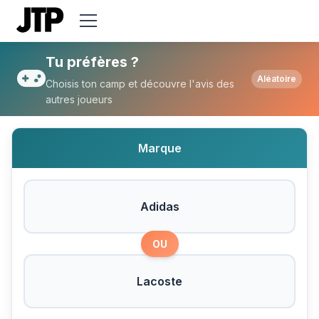
Tu préfères Adidas ou Lacoste ?
Tu préfères ?
Aléatoire
Choisis ton camp et découvre l'avis des
autres joueurs
Marque
Adidas
OU
Lacoste