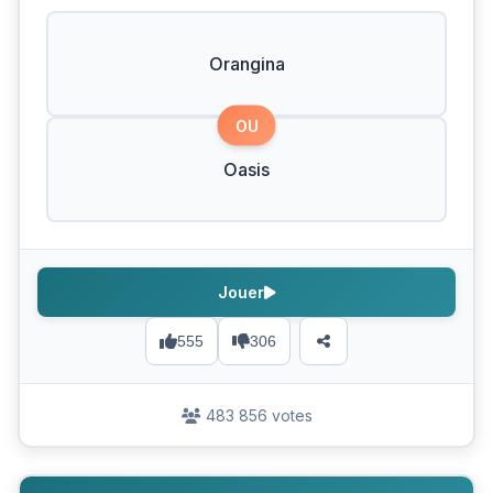
Orangina
OU
Oasis
Jouer
555
306
483 856 votes