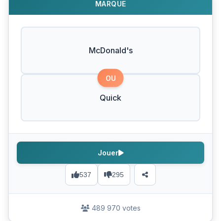
MARQUE
McDonald's
OU
Quick
Jouer
537
295
489 970 votes