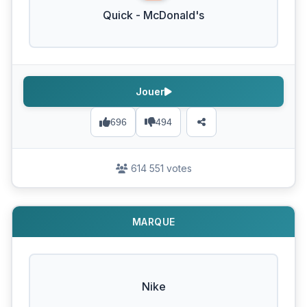
Quick - McDonald's
Jouer
696
494
614 551 votes
MARQUE
Nike