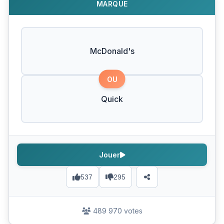
MARQUE
McDonald's
OU
Quick
Jouer
537
295
489 970 votes