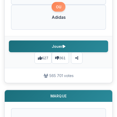
OU
Adidas
Jouer
627
361
565 701 votes
MARQUE