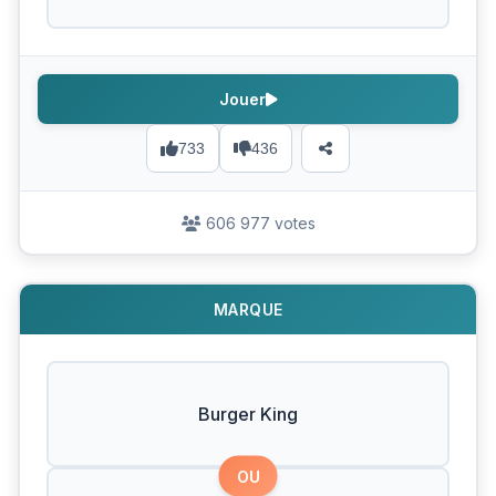
Jouer
733
436
606 977 votes
MARQUE
Burger King
OU