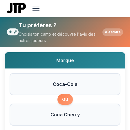
Tu préfères Coca-Cola ou Coca Cherry ?
Tu préfères ?
Aléatoire
Choisis ton camp et découvre l'avis des
autres joueurs
Marque
Coca-Cola
OU
Coca Cherry