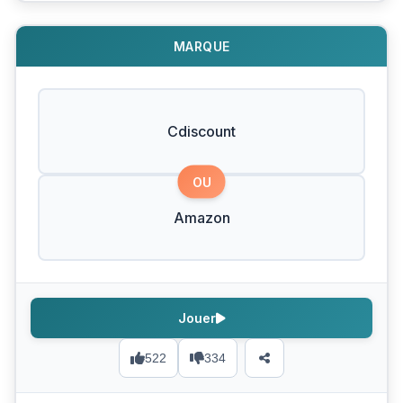
MARQUE
Cdiscount
OU
Amazon
Jouer
522
334