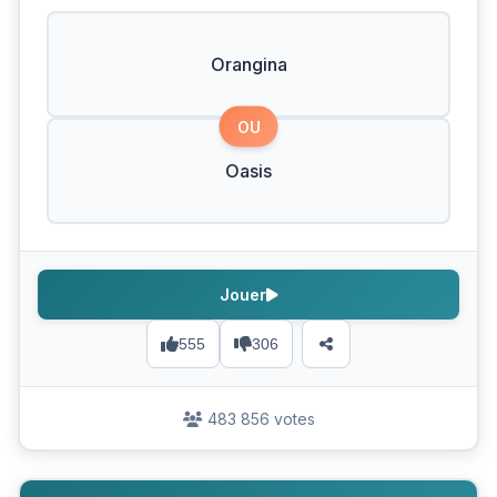
Orangina
OU
Oasis
Jouer
555
306
483 856 votes