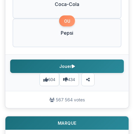
Coca-Cola
OU
Pepsi
Jouer
604
434
567 564 votes
MARQUE