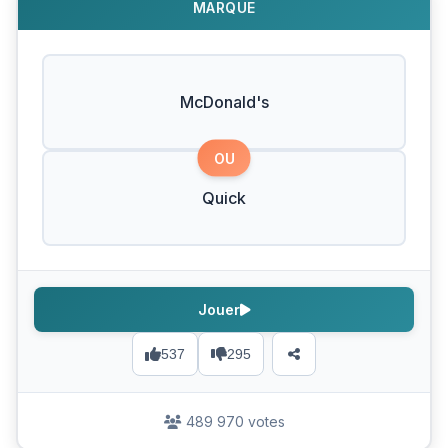
MARQUE
McDonald's
OU
Quick
Jouer
537
295
489 970 votes