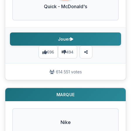
Quick - McDonald's
Jouer
696
494
614 551 votes
MARQUE
Nike