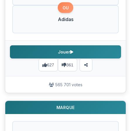
OU
Adidas
Jouer
627
361
565 701 votes
MARQUE