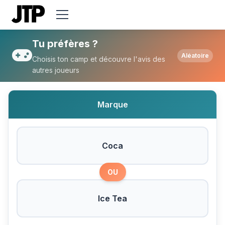
Tu préfères Coca ou Ice Tea ?
Tu préfères ?
Aléatoire
Choisis ton camp et découvre l'avis des
autres joueurs
Marque
Coca
OU
Ice Tea