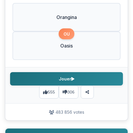
Orangina
OU
Oasis
Jouer
555
306
483 856 votes