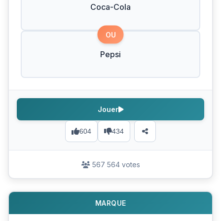
Coca-Cola
OU
Pepsi
Jouer
604
434
567 564 votes
MARQUE