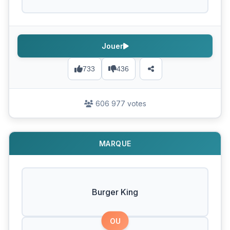
Jouer
733
436
606 977 votes
MARQUE
Burger King
OU