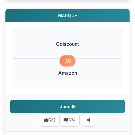
MARQUE
Cdiscount
OU
Amazon
Jouer
522
334