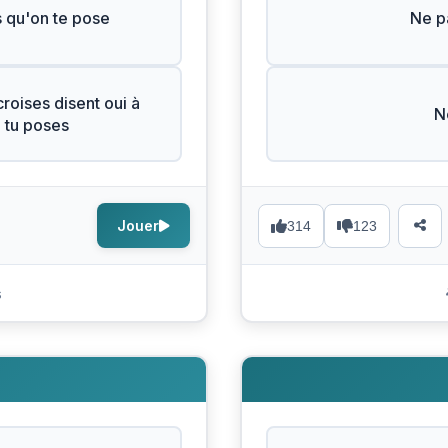
s qu'on te pose
Ne pa
roises disent oui à
N
e tu poses
Jouer
314
123
s