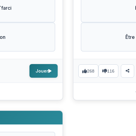
farci
Bon
Être
Jouer
268
116
s