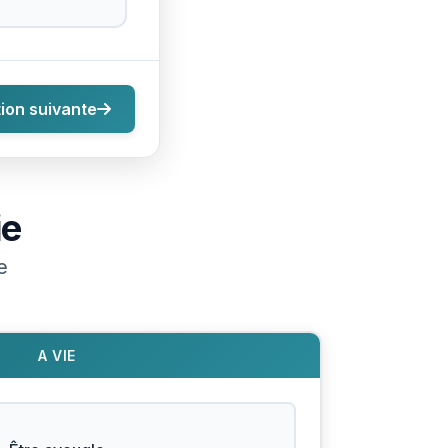
ion suivante
ie
e
A VIE