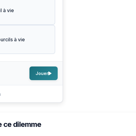
l à vie
urcils à vie
Jouer
s
e ce dilemme