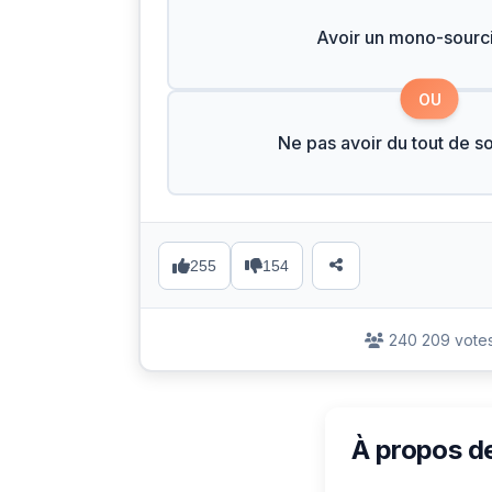
Avoir un mono-sourci
OU
Ne pas avoir du tout de so
255
154
240 209 vote
À propos d