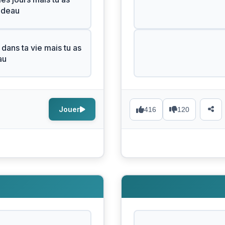
adeau
 dans ta vie mais tu as
au
Jouer
416
120