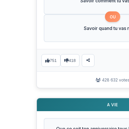
Savoir comment tu vas
OU
Savoir quand tu vas 
751
418
428 632 vote
A VIE
Que ce soit ton anniversaire tous 