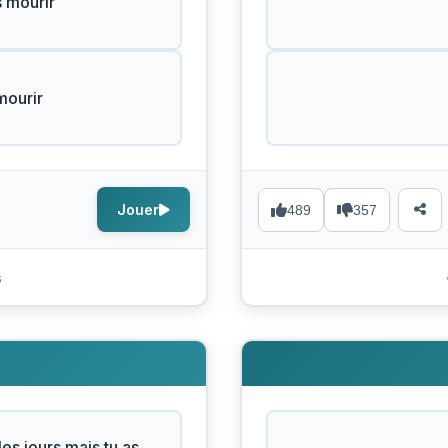
 mourir
mourir
Jouer
489
357
s
les jours mais tu as