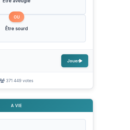
Être aveugle
OU
Être sourd
Jouer
371 449 votes
A VIE