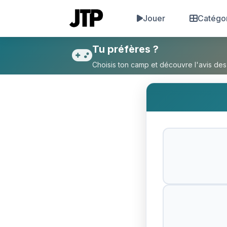
Jouer
Catégo
Tu préfères Être face à une 
Tu préfères ?
Choisis ton camp et découvre l'avis des