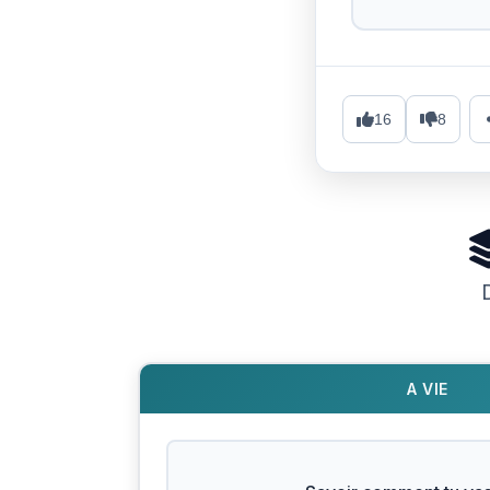
16
8
A VIE