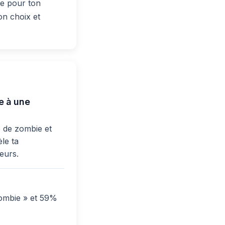
te pour ton
on choix et
e à une
e de zombie et
le ta
ueurs.
zombie » et 59%