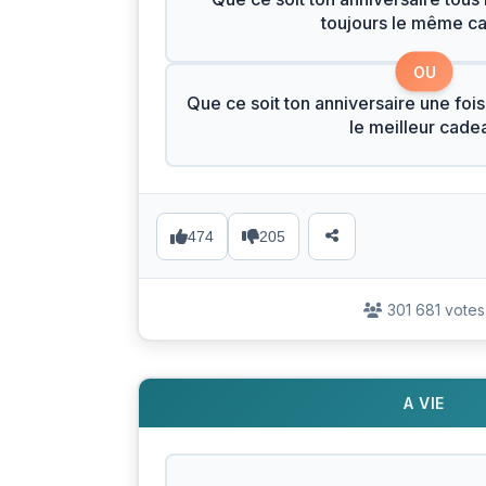
toujours le même c
OU
Que ce soit ton anniversaire une fois
le meilleur cade
474
205
301 681 votes
A VIE