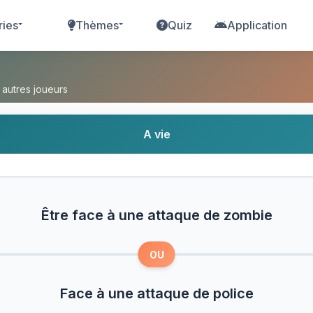
ries
Thèmes
Quiz
Application
attaque de zombie ou Face à une attaque de poli
 autres joueurs
A vie
Être face à une attaque de zombie
OU
Face à une attaque de police