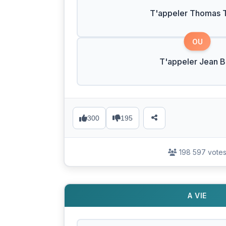
T'appeler Thomas T
OU
T'appeler Jean 
300
195
198 597 vote
A VIE