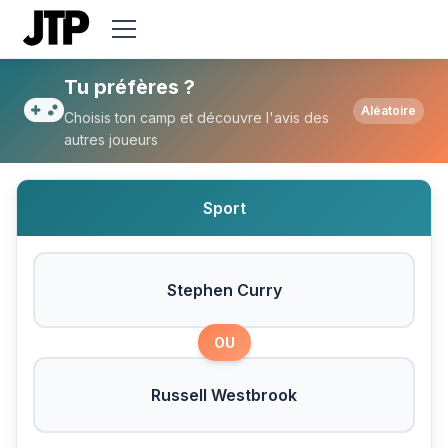
Tu préfères Stephen Curry ou Russell We
Tu préfères ?
Aléatoire
Choisis ton camp et découvre l'avis des
autres joueurs
Sport
Stephen Curry
OU
Russell Westbrook