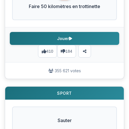
Faire 50 kilomètres en trottinette
Jouer
410
184
355 621 votes
SPORT
Sauter