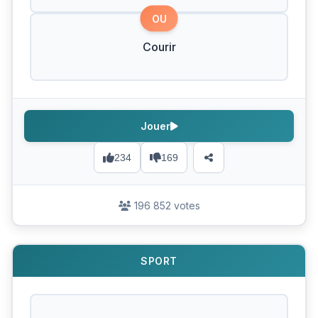
OU
Courir
Jouer
234
169
196 852 votes
SPORT