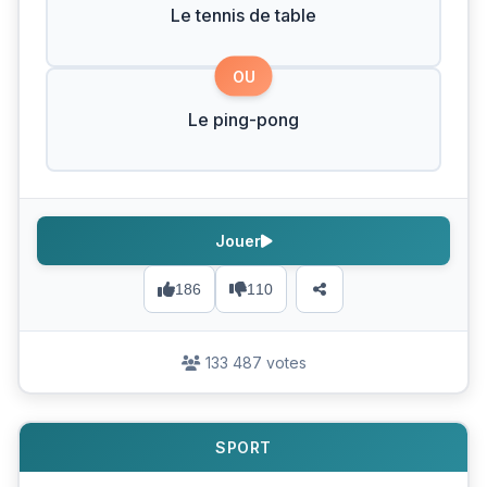
Le tennis de table
OU
Le ping-pong
Jouer
186
110
133 487 votes
SPORT