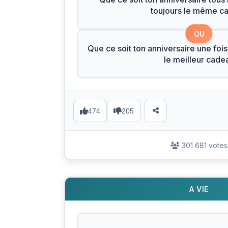
toujours le même c
OU
Que ce soit ton anniversaire une fois
le meilleur cade
474
205
301 681 votes
A VIE