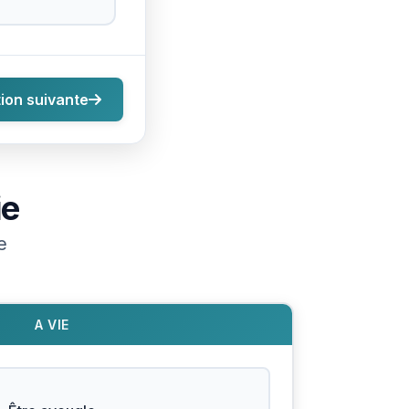
ion suivante
ie
e
A VIE