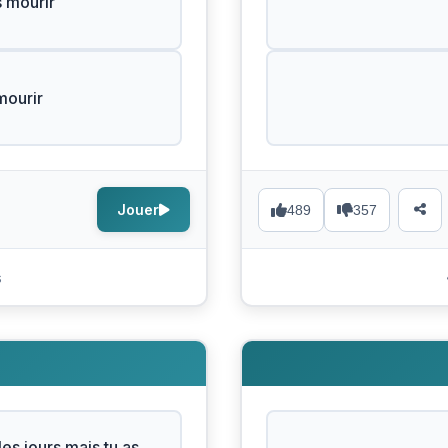
 mourir
mourir
Jouer
489
357
s
les jours mais tu as