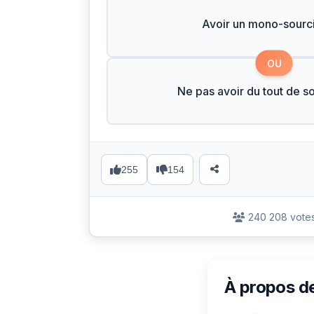
Avoir un mono-sourci
OU
Ne pas avoir du tout de so
255
154
240 208 vote
À propos d