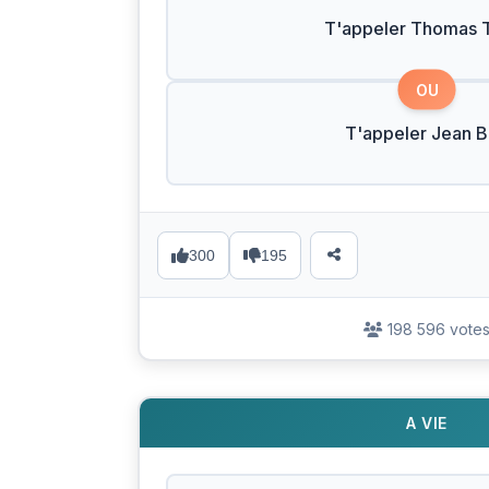
T'appeler Thomas T
OU
T'appeler Jean 
300
195
198 596 vote
A VIE