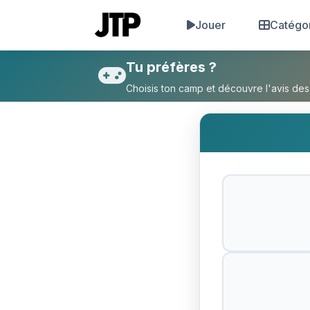
Jouer
Catégo
Tu préfères Avoir des poux 
Tu préfères ?
Choisis ton camp et découvre l'avis des