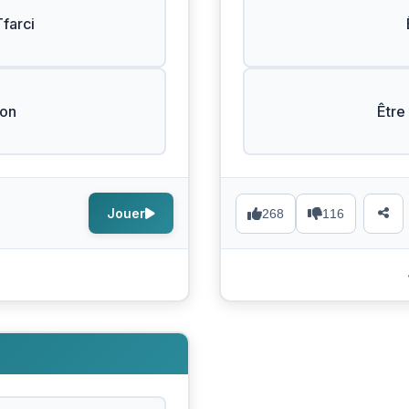
farci
Bon
Être
Jouer
268
116
s