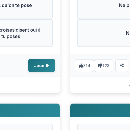
s qu'on te pose
Ne pa
roises disent oui à
N
e tu poses
Jouer
314
123
s