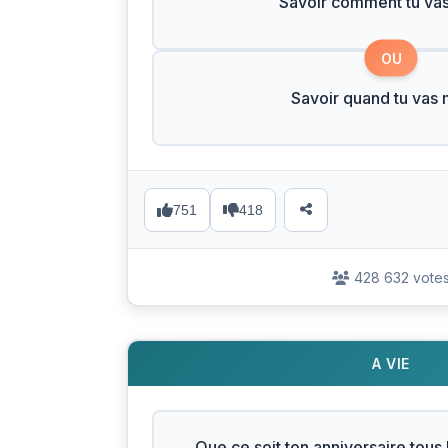
Savoir comment tu vas
OU
Savoir quand tu vas 
751
418
428 632 vote
A VIE
Que ce soit ton anniversaire tous 