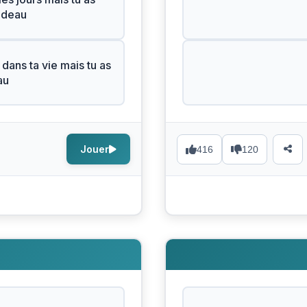
adeau
 dans ta vie mais tu as
au
Jouer
416
120