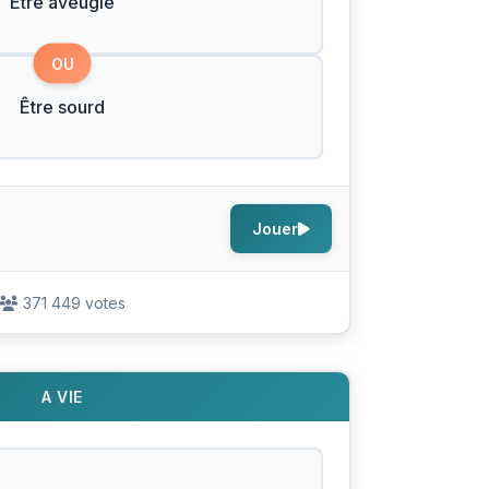
Être aveugle
OU
Être sourd
Jouer
371 449 votes
A VIE