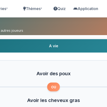
ries
Thèmes
Quiz
Application
ou Avoir les cheveux gras ?
 autres joueurs
A vie
Avoir des poux
OU
Avoir les cheveux gras