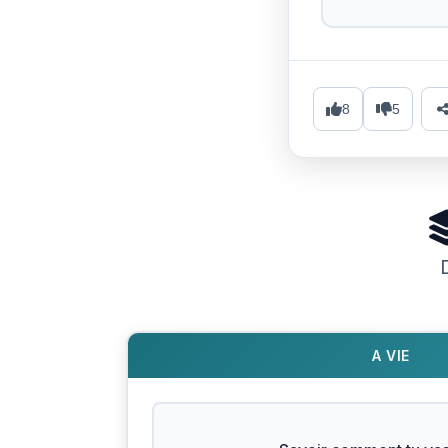
8
5
A VIE