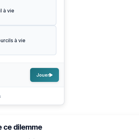
l à vie
urcils à vie
Jouer
s
e ce dilemme