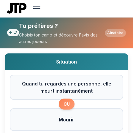
Tu préfères Quand tu regardes une perso
Tu préfères ?
Aléatoire
Choisis ton camp et découvre l'avis des
autres joueurs
Situation
Quand tu regardes une personne, elle
meurt instantanément
OU
Mourir