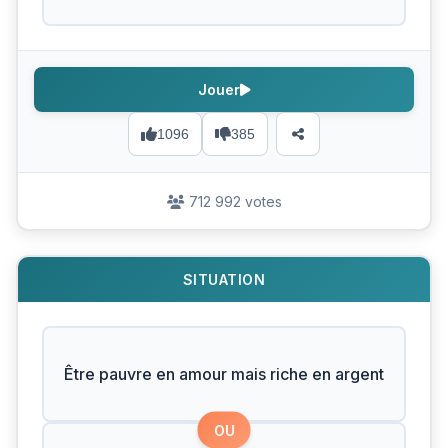
Jouer
1096
385
712 992 votes
SITUATION
Être pauvre en amour mais riche en argent
OU