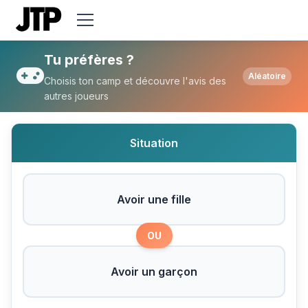
Tu préfères Avoir une fille ou Avoir un ga
Tu préfères ?
Aléatoire
Choisis ton camp et découvre l'avis des
autres joueurs
Situation
Avoir une fille
OU
Avoir un garçon