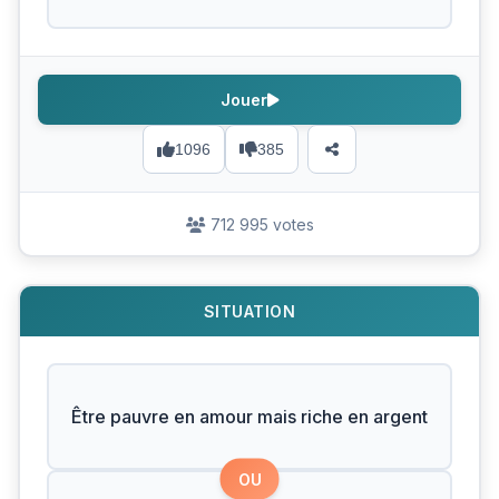
Jouer
1096
385
712 995 votes
SITUATION
Être pauvre en amour mais riche en argent
OU