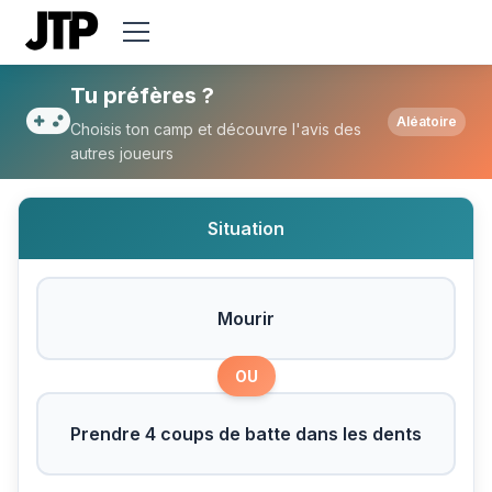
Tu préfères Mourir ou Prendre 4 coups de
Tu préfères ?
Aléatoire
Choisis ton camp et découvre l'avis des
autres joueurs
Situation
Mourir
OU
Prendre 4 coups de batte dans les dents