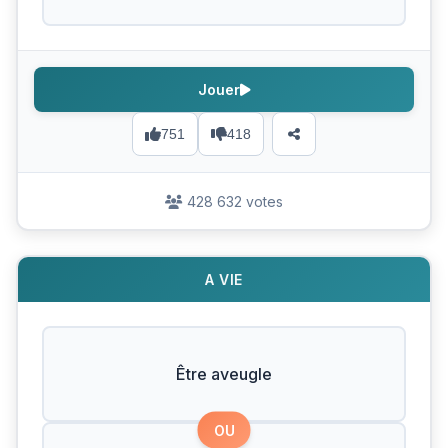
Jouer
751
418
428 632 votes
A VIE
Être aveugle
OU