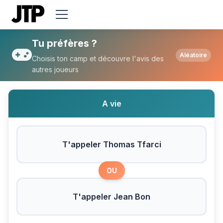
Tu préfères T'appeler Thomas Tfarci ou 
Tu préfères ?
Aléatoire
Choisis ton camp et découvre l'avis des
autres joueurs
A vie
T'appeler Thomas Tfarci
OU
T'appeler Jean Bon