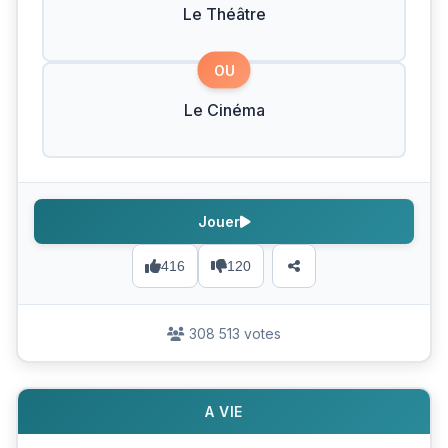
Le Théâtre
OU
Le Cinéma
Jouer
416
120
308 513 votes
A VIE