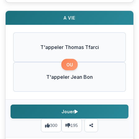
A VIE
T'appeler Thomas Tfarci
OU
T'appeler Jean Bon
Jouer
300
195