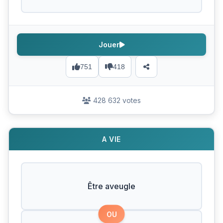
Jouer
751
418
428 632 votes
A VIE
Être aveugle
OU