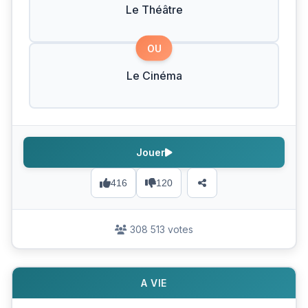
Le Théâtre
OU
Le Cinéma
Jouer
416
120
308 513 votes
A VIE