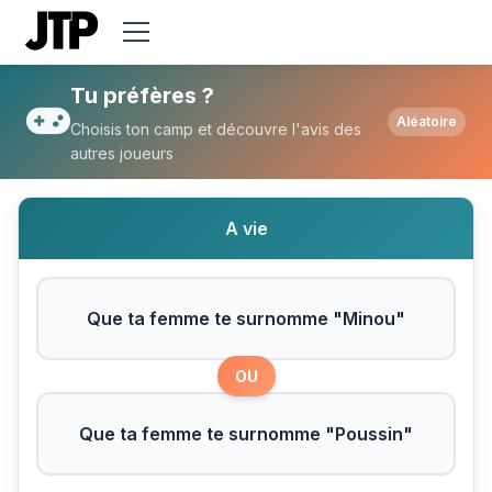
Tu préfères Que ta femme te surnomme 
Tu préfères ?
Aléatoire
Choisis ton camp et découvre l'avis des
autres joueurs
A vie
Que ta femme te surnomme "Minou"
OU
Que ta femme te surnomme "Poussin"