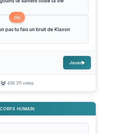
gouins te suivent toute ta vie
OU
un pas tu fais un bruit de Klaxon
Jouer
436 311 votes
CORPS HUMAIN