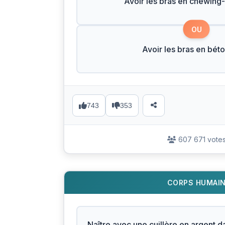
Avoir les bras en chewin
OU
Avoir les bras en bét
743
353
607 671 vote
CORPS HUMAI
Naître avec une cuillère en argent d