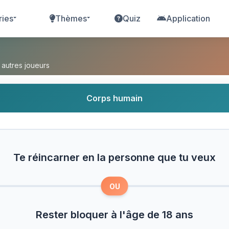
ries
Thèmes
Quiz
Application
 la personne que tu veux ou Rester bloquer à l'â
 autres joueurs
Corps humain
Te réincarner en la personne que tu veux
OU
Rester bloquer à l'âge de 18 ans