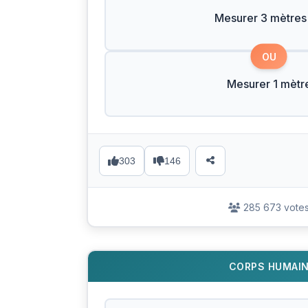
Mesurer 3 mètres
OU
Mesurer 1 mètr
303
146
285 673 vote
CORPS HUMAI