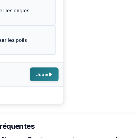
er les ongles
er les poils
Jouer
s
fréquentes