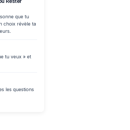
ou Rester
ersonne que tu
n choix révèle ta
ueurs.
e tu veux » et
s les questions