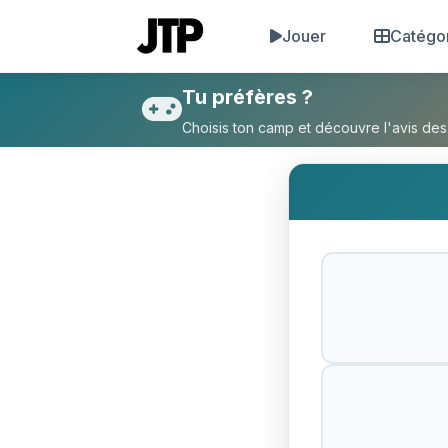
Jouer
Catégo
Tu préfères Te réincarner en
Tu préfères ?
Choisis ton camp et découvre l'avis des