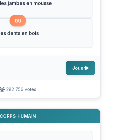
des jambes en mousse
OU
es dents en bois
Jouer
282 756 votes
CORPS HUMAIN