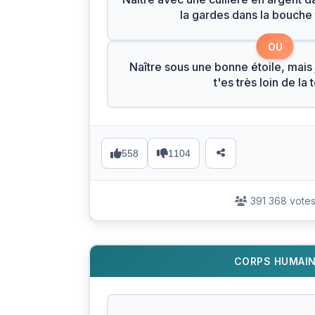
la gardes dans la bouche 
OU
Naître sous une bonne étoile, mais 
t'es très loin de la 
558
1104
391 368 vote
CORPS HUMAI