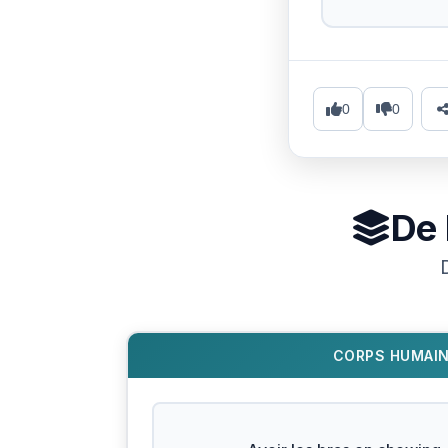
0
0
De 
CORPS HUMAI