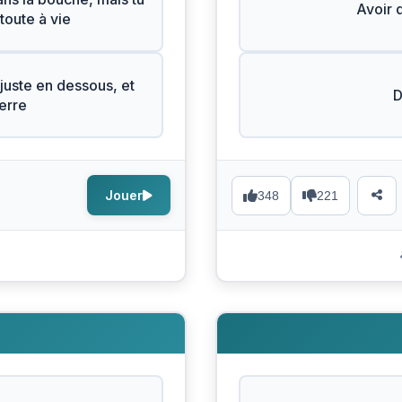
Avoir 
toute à vie
juste en dessous, et
D
terre
Jouer
348
221
s
N