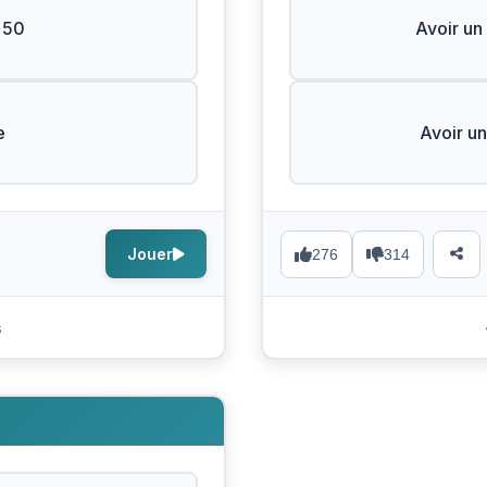
 50
Avoir un
e
Avoir un
Jouer
276
314
s
N