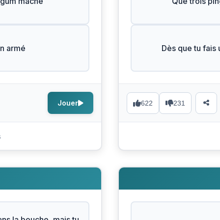
g-gum mâché
Que trois pin
on armé
Dès que tu fais 
Jouer
622
231
s
N
ans la bouche, mais tu