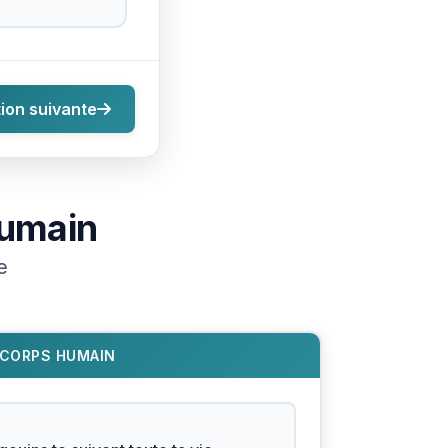
ion suivante
umain
e
CORPS HUMAIN