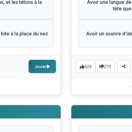
, et les tétons à la
Avoir une langue de 
x
tête que 
a bite à la place du nez
Avoir un sourire d'a
Jouer
328
279
N