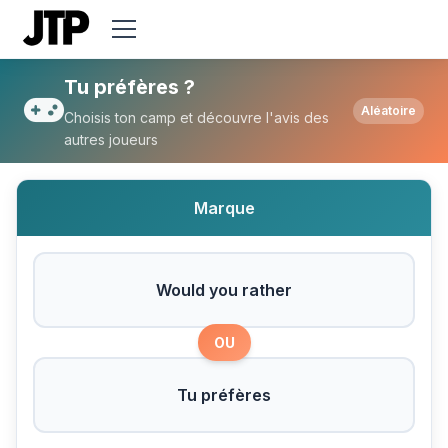
Tu préfères Would you rather ou Tu préf
Tu préfères ?
Aléatoire
Choisis ton camp et découvre l'avis des
autres joueurs
Marque
Would you rather
OU
Tu préfères