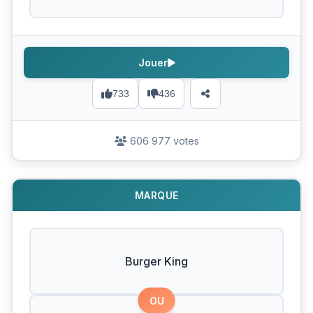
Jouer
733
436
606 977 votes
MARQUE
Burger King
OU