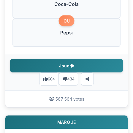
Coca-Cola
OU
Pepsi
Jouer
604
434
567 564 votes
MARQUE