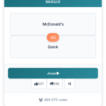
MARQUE
McDonald's
OU
Quick
Jouer
537
295
489 970 votes