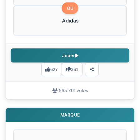
OU
Adidas
Jouer
627
361
565 701 votes
MARQUE