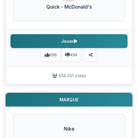
Quick - McDonald's
Jouer
696
494
614 551 votes
MARQUE
Nike