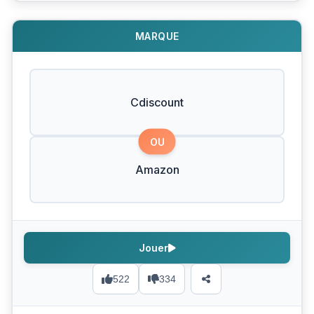
MARQUE
Cdiscount
OU
Amazon
Jouer
522
334