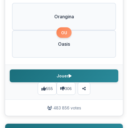
Orangina
OU
Oasis
Jouer
555
306
483 856 votes