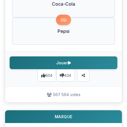
Coca-Cola
OU
Pepsi
Jouer
604
434
567 564 votes
MARQUE