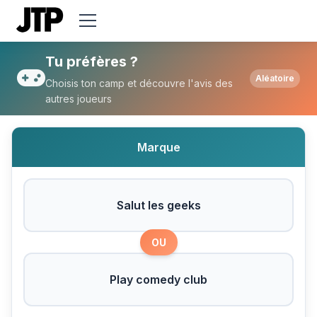
Tu préfères Salut les geeks ou Play come
Tu préfères ?
Aléatoire
Choisis ton camp et découvre l'avis des
autres joueurs
Marque
Salut les geeks
OU
Play comedy club