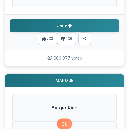
Jouer
733
436
606 977 votes
MARQUE
Burger King
OU