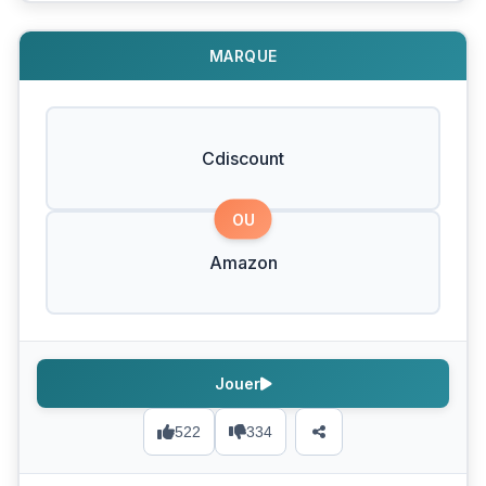
MARQUE
Cdiscount
OU
Amazon
Jouer
522
334