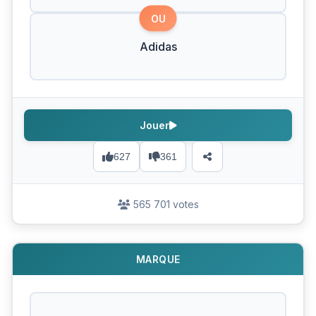
OU
Adidas
Jouer
627
361
565 701 votes
MARQUE