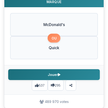
MARQUE
McDonald's
OU
Quick
Jouer
537
295
489 970 votes