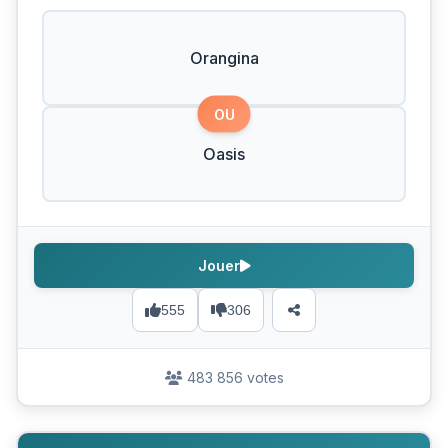
Orangina
OU
Oasis
Jouer
555
306
483 856 votes