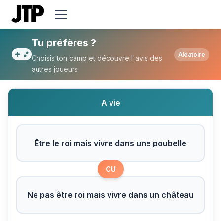
Tu préfères Être le roi mais vivre dans u
Tu préfères ?
Aléatoire
Choisis ton camp et découvre l'avis des
autres joueurs
A vie
Être le roi mais vivre dans une poubelle
OU
Ne pas être roi mais vivre dans un château