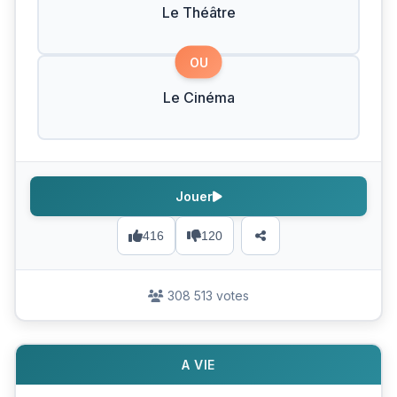
Le Théâtre
OU
Le Cinéma
Jouer
416
120
308 513 votes
A VIE