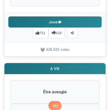
Jouer
751
418
428 632 votes
A VIE
Être aveugle
OU