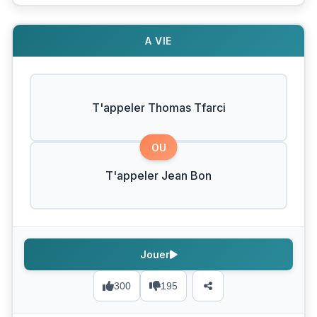
A VIE
T'appeler Thomas Tfarci
OU
T'appeler Jean Bon
Jouer
300
195