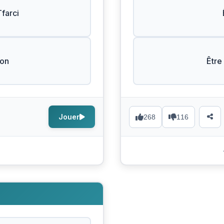
farci
Bon
Être
Jouer
268
116
s