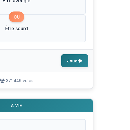
Être aveugle
OU
Être sourd
Jouer
371 449 votes
A VIE