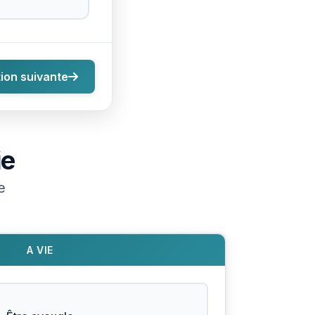
ion suivante
ie
e
A VIE