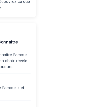
découvrez ce que
 !
Connaître
onnaître l'amour
ton choix révèle
joueurs.
e l'amour » et