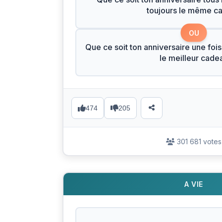
toujours le même c
OU
Que ce soit ton anniversaire une fois
le meilleur cade
474
205
301 681 votes
A VIE