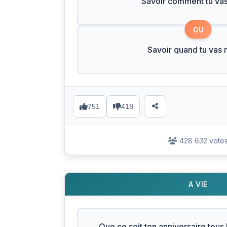
Savoir comment tu vas
OU
Savoir quand tu vas 
751
418
428 632 vote
A VIE
Que ce soit ton anniversaire tous 