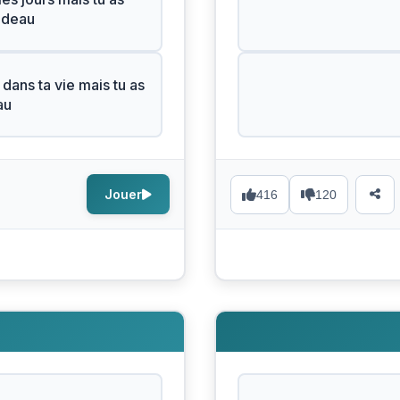
adeau
 dans ta vie mais tu as
au
Jouer
416
120