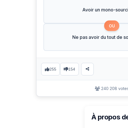
Avoir un mono-sourci
OU
Ne pas avoir du tout de so
255
154
240 208 vote
À propos d