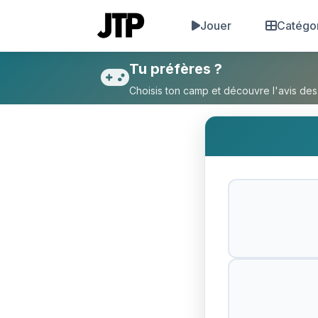
Jouer
Catégo
Tu préfères Être riche et ne
Tu préfères ?
Choisis ton camp et découvre l'avis des