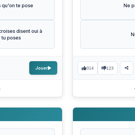
s qu'on te pose
Ne pa
roises disent oui à
N
e tu poses
Jouer
314
123
s