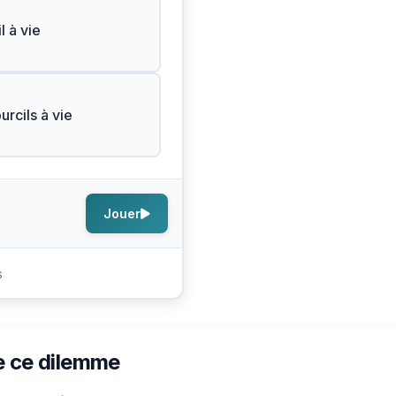
l à vie
urcils à vie
Jouer
s
e ce dilemme