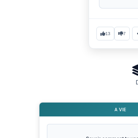
13
7
A VIE