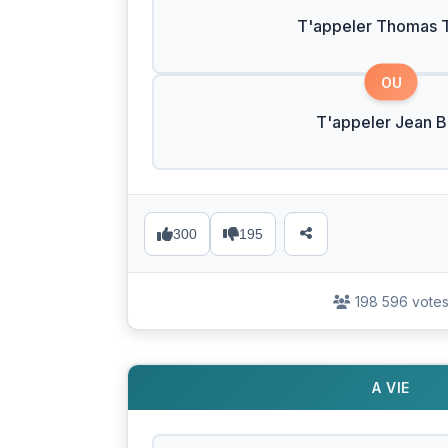
T'appeler Thomas T
OU
T'appeler Jean 
300
195
198 596 vote
A VIE