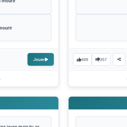
 mourir
mourir
Jouer
489
357
s
les jours mais tu as