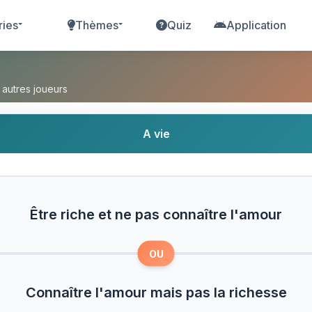
ries
Thèmes
Quiz
Application
 pas connaître l'amour ou Connaître l'amour mais 
 autres joueurs
A vie
Être riche et ne pas connaître l'amour
OU
Connaître l'amour mais pas la richesse