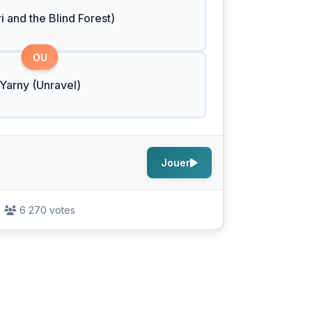
i and the Blind Forest)
OU
Yarny (Unravel)
Jouer
6 270 votes