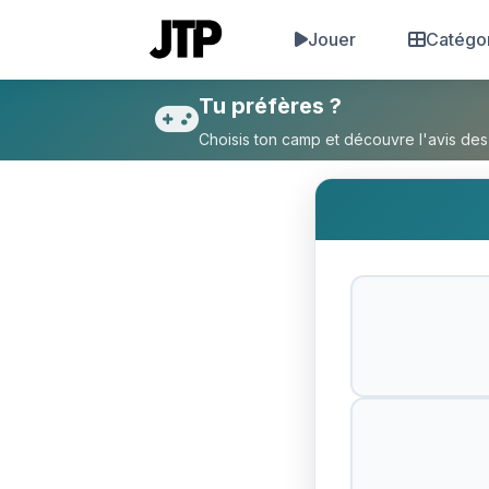
Jouer
Catégo
Tu préfères Nicolas Sarkozy
Tu préfères ?
Choisis ton camp et découvre l'avis des