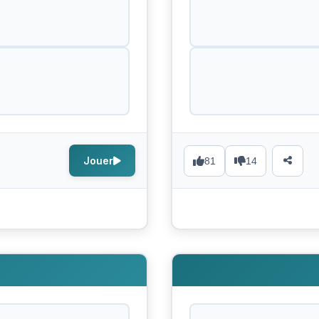
Jouer
81
14
s