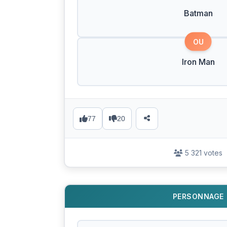
Batman
OU
Iron Man
77
20
5 321 votes
PERSONNAGE