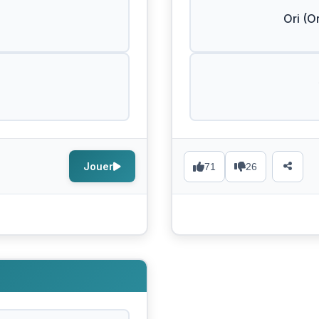
Ori (Or
Jouer
71
26