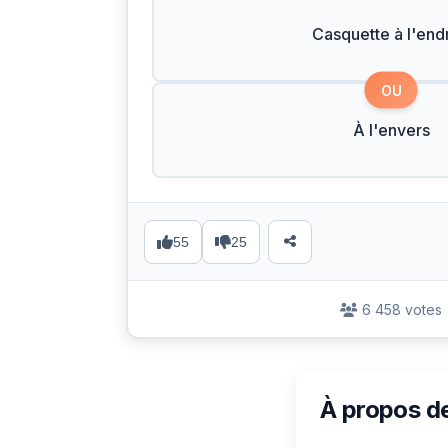
Casquette à l'endr
OU
À l'envers
55
25
6 458 votes
À propos d