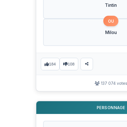
Tintin
OU
Milou
184
108
137 074 vote
PERSONNAGE