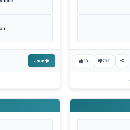
 moche
eau
Jouer
391
733
s