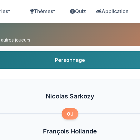
ries
Thèmes
Quiz
Application
 ou François Hollande ?
 autres joueurs
Personnage
Nicolas Sarkozy
OU
François Hollande