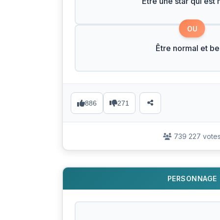
Être une star qui est
OU
Être normal et b
886
271
739 227 vote
PERSONNAGE