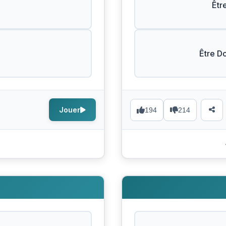
Êtr
Être D
Jouer
194
214