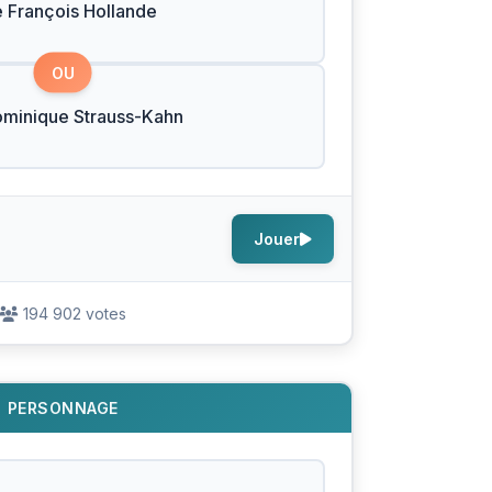
e François Hollande
OU
ominique Strauss-Kahn
Jouer
194 902 votes
PERSONNAGE