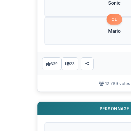
Sonic
OU
Mario
339
23
12 789 votes
PERSONNAGE