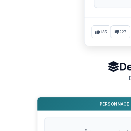
185
227
De
PERSONNAGE