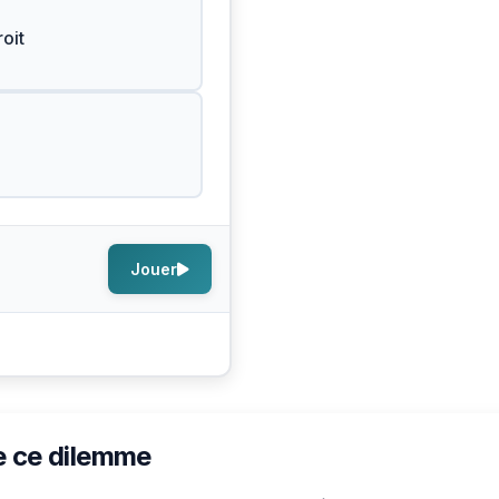
oit
Jouer
e ce dilemme