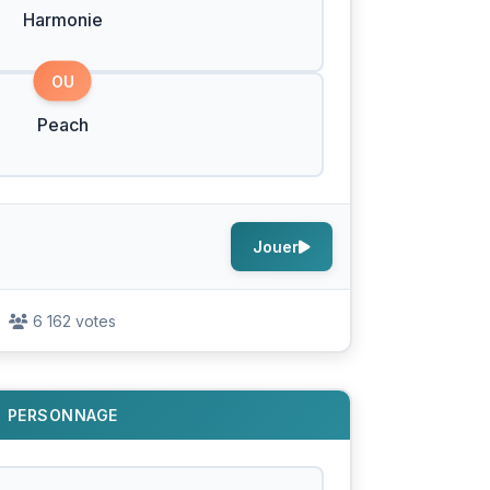
Harmonie
OU
Peach
Jouer
6 162 votes
PERSONNAGE