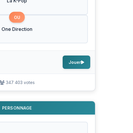
La K-Pop
OU
One Direction
Jouer
347 403 votes
PERSONNAGE