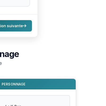
ion suivante
nnage
e
PERSONNAGE