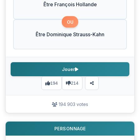
Être François Hollande
OU
Être Dominique Strauss-Kahn
Jouer
194
214
194 903 votes
PERSONNAGE