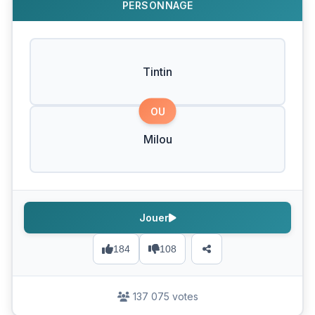
PERSONNAGE
Tintin
OU
Milou
Jouer
184
108
137 075 votes