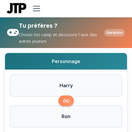
Tu préfères Harry ou Ron ?
Tu préfères ?
Aléatoire
Choisis ton camp et découvre l'avis des
autres joueurs
Personnage
Harry
OU
Ron