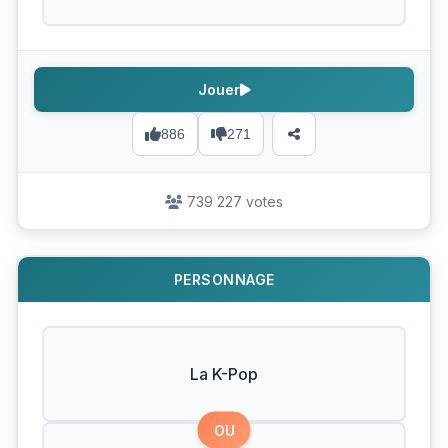
Jouer
886
271
739 227 votes
PERSONNAGE
La K-Pop
OU