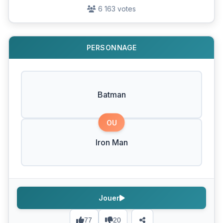
6 163 votes
PERSONNAGE
Batman
OU
Iron Man
Jouer
77
20