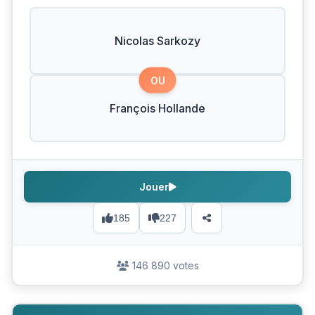
Nicolas Sarkozy
OU
François Hollande
Jouer
185
227
146 890 votes