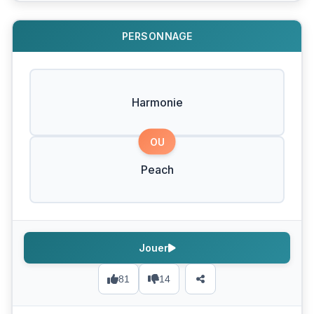
PERSONNAGE
Harmonie
OU
Peach
Jouer
81
14