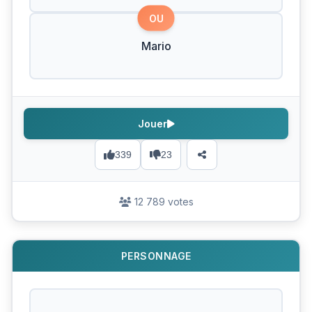
OU
Mario
Jouer
339
23
12 789 votes
PERSONNAGE