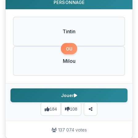
PERSONNAGE
Tintin
OU
Milou
Jouer
184
108
137 074 votes