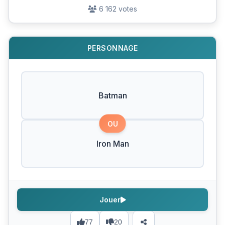
6 162 votes
PERSONNAGE
Batman
OU
Iron Man
Jouer
77
20