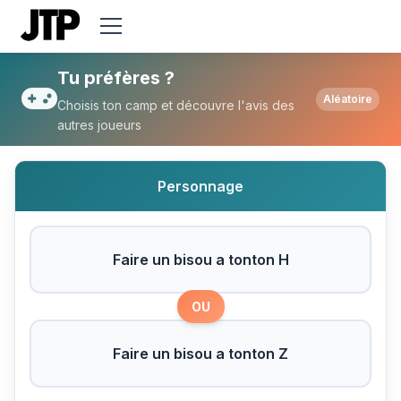
Tu préfères Faire un bisou a tonton H ou F
Tu préfères ?
Aléatoire
Choisis ton camp et découvre l'avis des
autres joueurs
Personnage
Faire un bisou a tonton H
OU
Faire un bisou a tonton Z