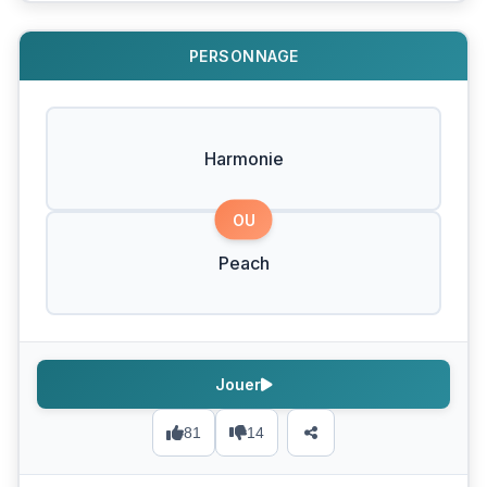
PERSONNAGE
Harmonie
OU
Peach
Jouer
81
14