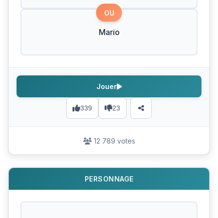
OU
Mario
Jouer
339
23
12 789 votes
PERSONNAGE