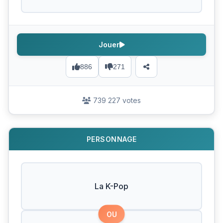
Jouer
886
271
739 227 votes
PERSONNAGE
La K-Pop
OU