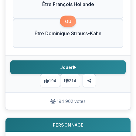
Être François Hollande
OU
Être Dominique Strauss-Kahn
Jouer
194
214
194 902 votes
PERSONNAGE