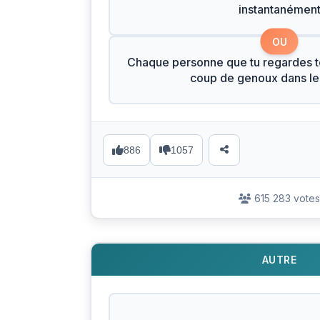
instantanémen
OU
Chaque personne que tu regardes t
coup de genoux dans les
886
1057
615 283 votes
AUTRE