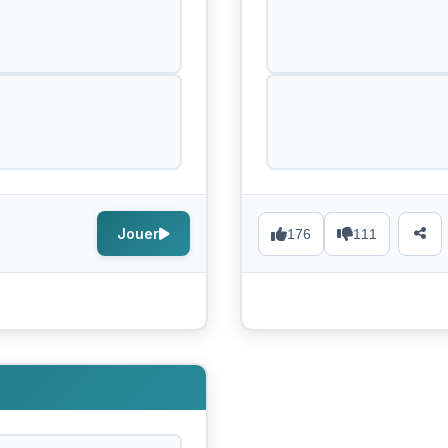
Jouer
176
111
s