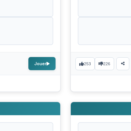
Jouer
253
226