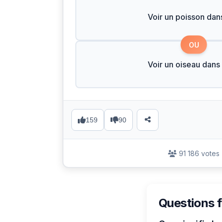
Voir un poisson dans
OU
Voir un oiseau dans 
159
90
91 186 votes
Questions 