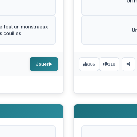
Un 
t
e fout un monstrueux
Un
 couilles
Jouer
305
118