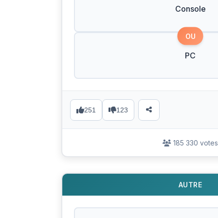
Console
OU
PC
251
123
185 330 votes
AUTRE