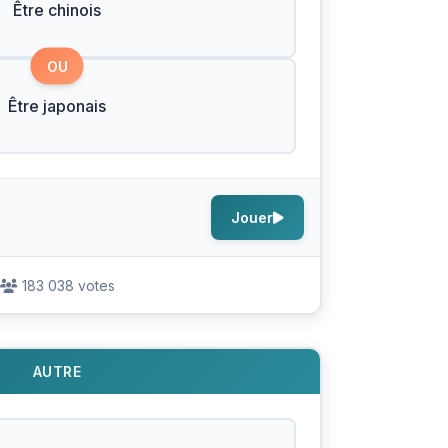
Être chinois
OU
Être japonais
Jouer
183 038 votes
AUTRE