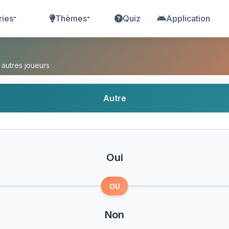
ries
Thèmes
Quiz
Application
 autres joueurs
Autre
Oui
OU
Non