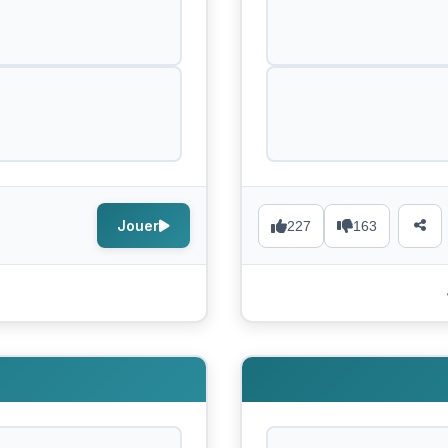
Jouer
227
163