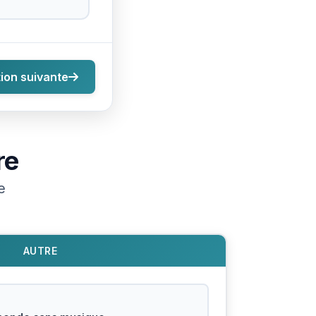
ion suivante
re
e
AUTRE