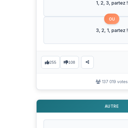
1, 2, 3, partez !
OU
3, 2, 1, partez !
255
108
137 019 votes
AUTRE