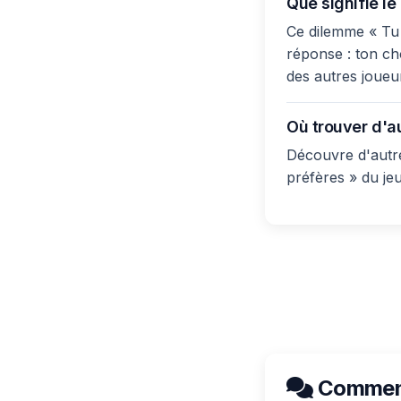
Que signifie le
Ce dilemme « Tu 
réponse : ton cho
des autres joueu
Où trouver d'a
Découvre d'autre
préfères » du je
Comment