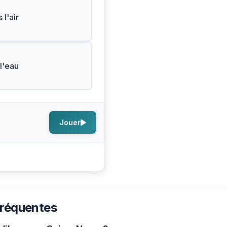
 l'air
l'eau
Jouer
fréquentes