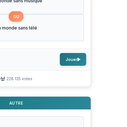
monde sans musique
OU
 monde sans télé
Jouer
228 135 votes
AUTRE