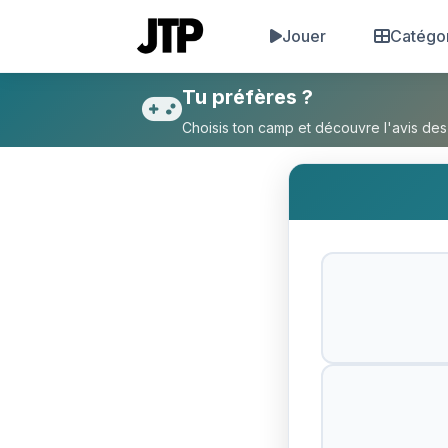
Jouer
Catégo
Tu préfères Oui ou Non ?
Tu préfères ?
Choisis ton camp et découvre l'avis des