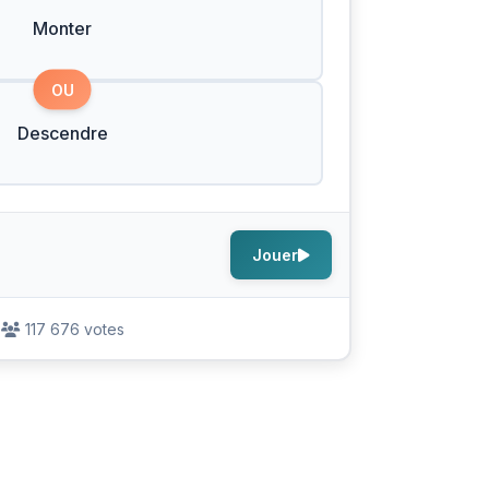
Monter
OU
Descendre
Jouer
117 676 votes