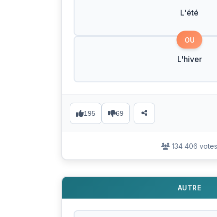
L'été
OU
L'hiver
195
69
134 406 vote
AUTRE