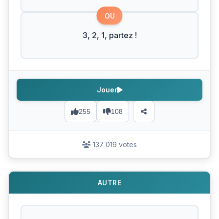
OU
3, 2, 1, partez !
Jouer
255
108
137 019 votes
AUTRE