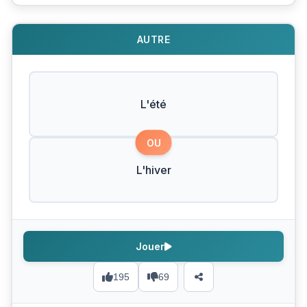
AUTRE
L'été
OU
L'hiver
Jouer
195
69