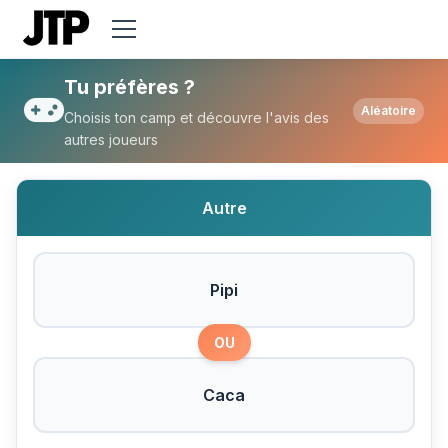
Tu préfères Pipi ou Caca ?
Tu préfères ?
Aléatoire
Choisis ton camp et découvre l'avis des
autres joueurs
Autre
Pipi
OU
Caca