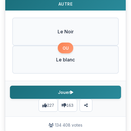
AUTRE
Le Noir
OU
Le blanc
Jouer
227
163
134 408 votes