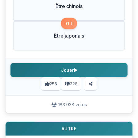
Être chinois
OU
Être japonais
Jouer
253
226
183 038 votes
AUTRE