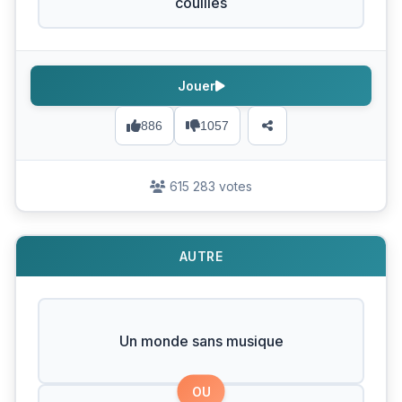
couilles
Jouer
886
1057
615 283 votes
AUTRE
Un monde sans musique
OU