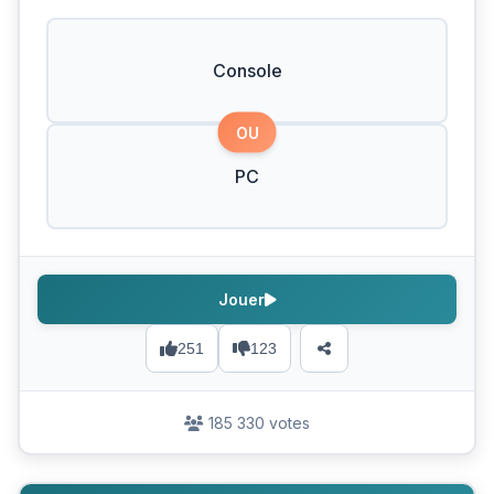
Console
OU
PC
Jouer
251
123
185 330 votes