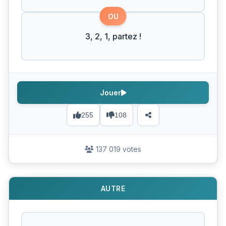
OU
3, 2, 1, partez !
Jouer
255
108
137 019 votes
AUTRE