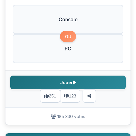
Console
OU
PC
Jouer
251
123
185 330 votes