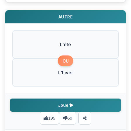
AUTRE
L'été
OU
L'hiver
Jouer
195
69