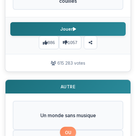
couilles
Jouer
886
1057
615 283 votes
AUTRE
Un monde sans musique
OU