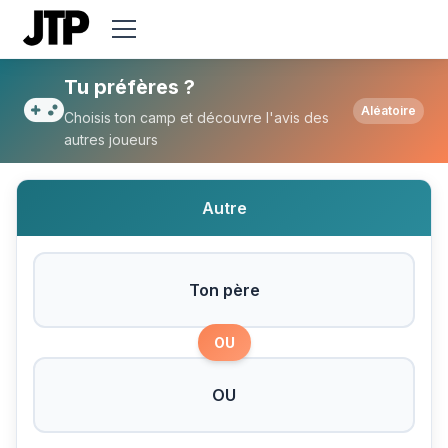
Tu préfères Ton père ou OU ?
Tu préfères ?
Aléatoire
Choisis ton camp et découvre l'avis des
autres joueurs
Autre
Ton père
OU
OU