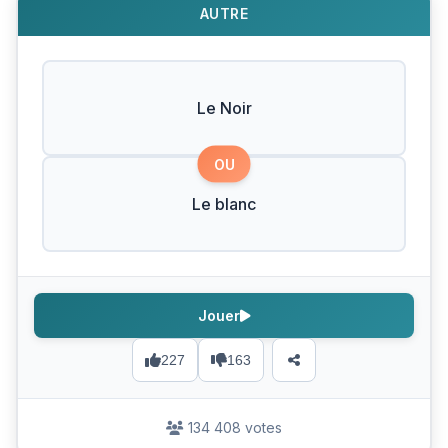
AUTRE
Le Noir
OU
Le blanc
Jouer
227
163
134 408 votes