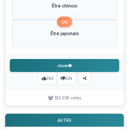
Être chinois
OU
Être japonais
Jouer
253
226
183 038 votes
AUTRE