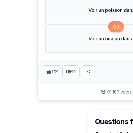
Voir un poisson dans
OU
Voir un oiseau dans 
159
90
91 186 votes
Questions 