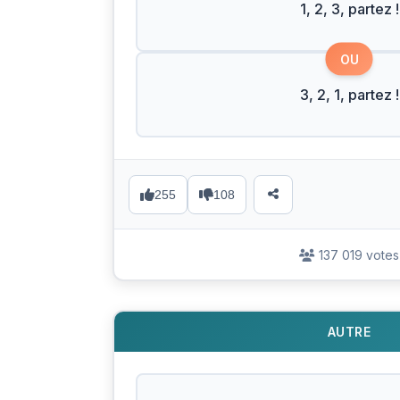
1, 2, 3, partez !
OU
3, 2, 1, partez !
255
108
137 019 votes
AUTRE