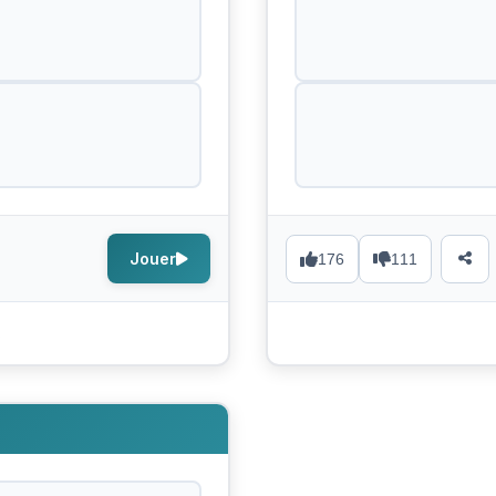
Jouer
176
111
s