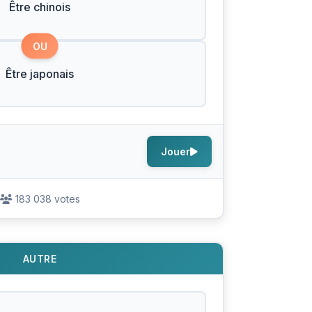
Être chinois
OU
Être japonais
Jouer
183 038 votes
AUTRE