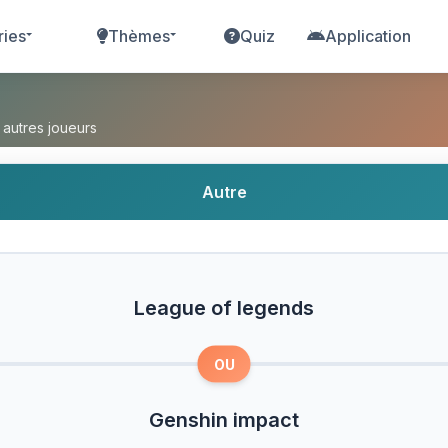
ries
Thèmes
Quiz
Application
ds ou Genshin impact ?
 autres joueurs
Autre
League of legends
OU
Genshin impact