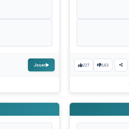
Jouer
227
163