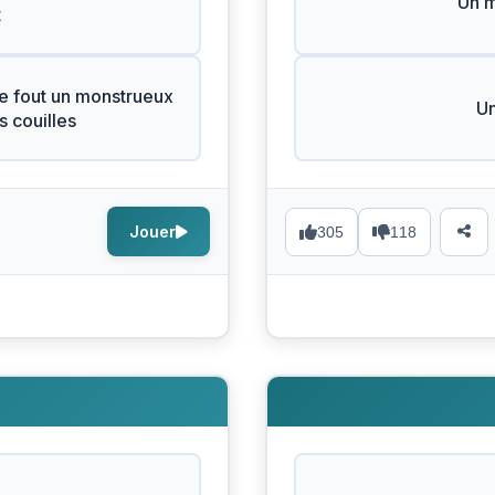
Un 
t
e fout un monstrueux
Un
 couilles
Jouer
305
118
s