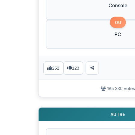
Console
OU
PC
252
123
185 330 votes
AUTRE