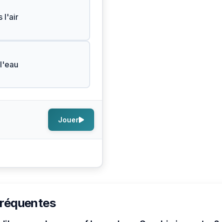
 l'air
l'eau
Jouer
fréquentes