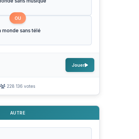
monde sans musique
OU
 monde sans télé
Jouer
228 136 votes
AUTRE