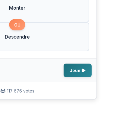
Monter
OU
Descendre
Jouer
117 676 votes