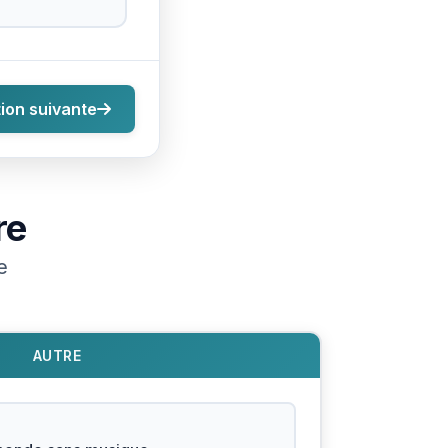
ion suivante
re
e
AUTRE