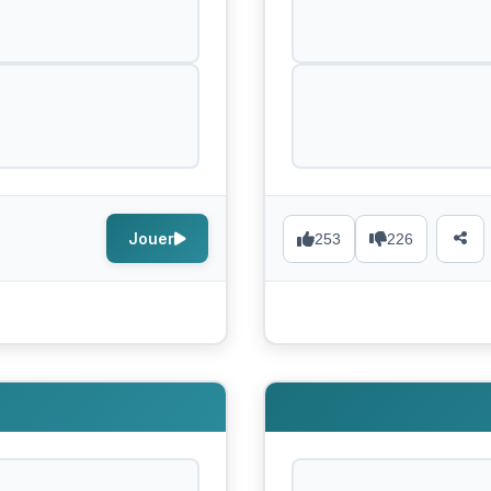
Jouer
253
226