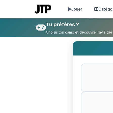
Jouer
Catégo
Tu préfères League of legen
Tu préfères ?
Choisis ton camp et découvre l'avis des