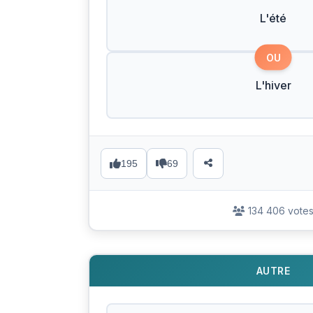
L'été
OU
L'hiver
195
69
134 406 vote
AUTRE