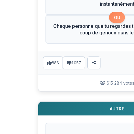
instantanémen
OU
Chaque personne que tu regardes t
coup de genoux dans les
886
1057
615 284 vote
AUTRE