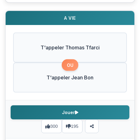
A VIE
T'appeler Thomas Tfarci
OU
T'appeler Jean Bon
Jouer
300
195