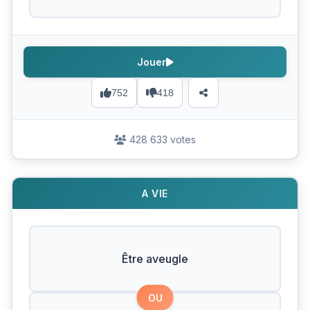
Jouer
752
418
428 633 votes
A VIE
Être aveugle
OU