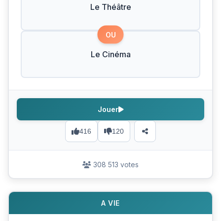
Le Théâtre
OU
Le Cinéma
Jouer
416
120
308 513 votes
A VIE