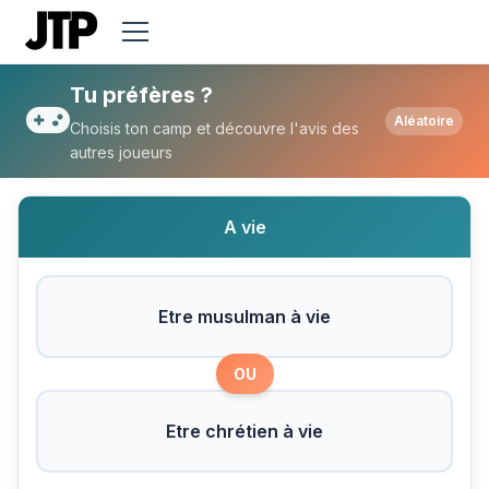
Tu préfères Etre musulman à vie ou Etre c
Tu préfères ?
Aléatoire
Choisis ton camp et découvre l'avis des
autres joueurs
A vie
Etre musulman à vie
OU
Etre chrétien à vie