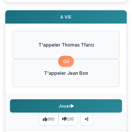
A VIE
T'appeler Thomas Tfarci
OU
T'appeler Jean Bon
Jouer
300
195