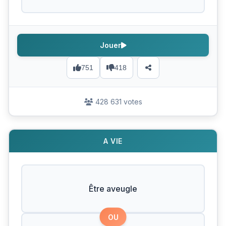
Jouer
751
418
428 631 votes
A VIE
Être aveugle
OU