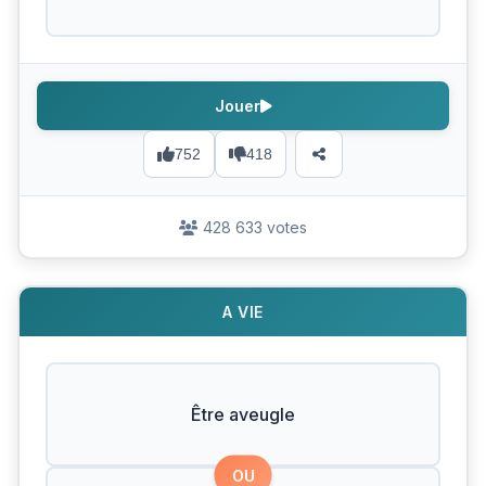
Jouer
752
418
428 633 votes
A VIE
Être aveugle
OU