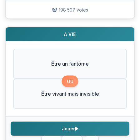
198 597 votes
A VIE
Être un fantôme
OU
Être vivant mais invisible
Jouer