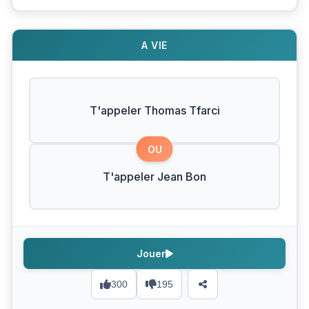
A VIE
T'appeler Thomas Tfarci
OU
T'appeler Jean Bon
Jouer
300
195