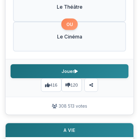
Le Théâtre
OU
Le Cinéma
Jouer
416
120
308 513 votes
A VIE