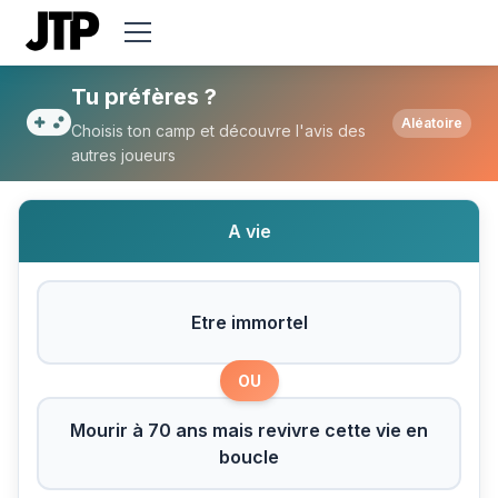
Tu préfères Etre immortel ou Mourir à 70 
Tu préfères ?
Aléatoire
Choisis ton camp et découvre l'avis des
autres joueurs
A vie
Etre immortel
OU
Mourir à 70 ans mais revivre cette vie en
boucle