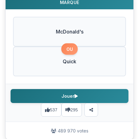
MARQUE
McDonald's
OU
Quick
Jouer
537
295
489 970 votes