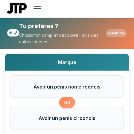
Tu préfères Avoir un pénis non circoncis 
Tu préfères ?
Aléatoire
Choisis ton camp et découvre l'avis des
autres joueurs
Marque
Avoir un pénis non circoncis
OU
Avoir un pénis circoncis