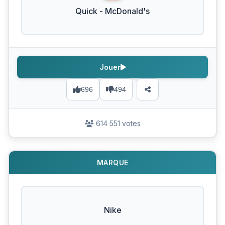
Quick - McDonald's
Jouer
696
494
614 551 votes
MARQUE
Nike