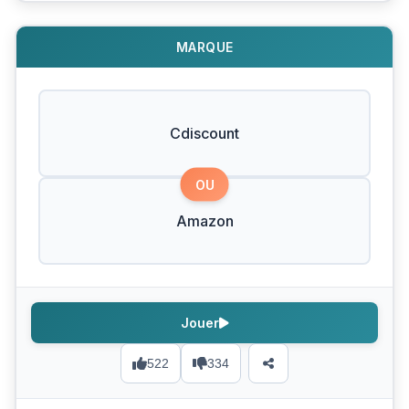
MARQUE
Cdiscount
OU
Amazon
Jouer
522
334