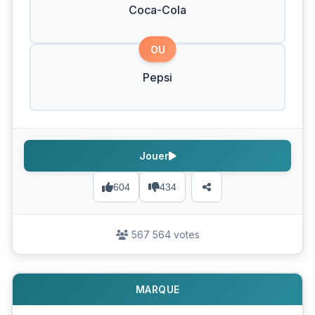
Coca-Cola
OU
Pepsi
Jouer
604
434
567 564 votes
MARQUE