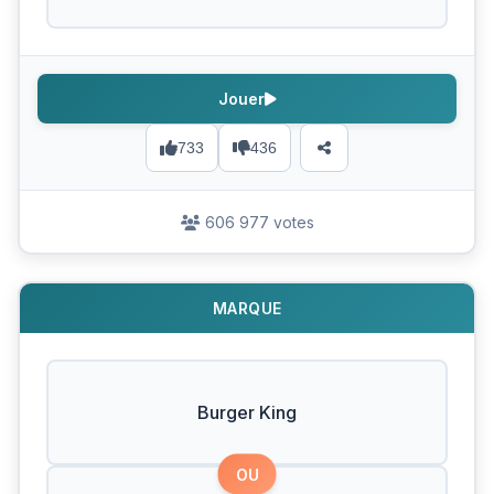
Jouer
733
436
606 977 votes
MARQUE
Burger King
OU