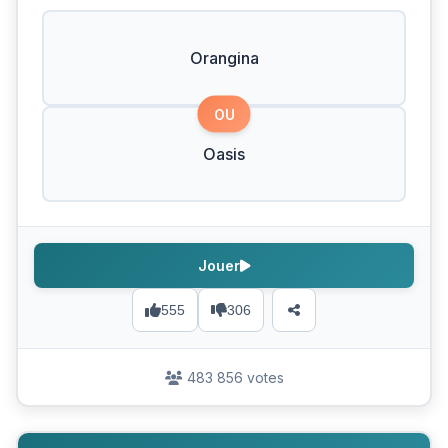
Orangina
OU
Oasis
Jouer
555
306
483 856 votes