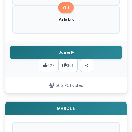
OU
Adidas
Jouer
627
361
565 701 votes
MARQUE