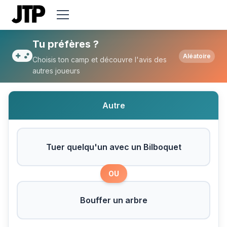
Tu préfères Tuer quelqu'un avec un Bilbo
Tu préfères ?
Aléatoire
Choisis ton camp et découvre l'avis des
autres joueurs
Autre
Tuer quelqu'un avec un Bilboquet
OU
Bouffer un arbre