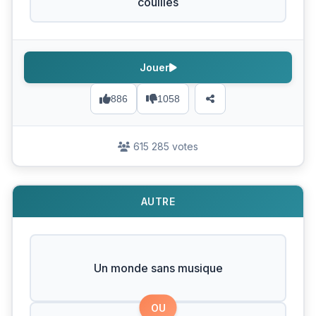
couilles
Jouer
886
1058
615 285 votes
AUTRE
Un monde sans musique
OU