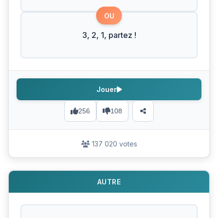
OU
3, 2, 1, partez !
Jouer
256
108
137 020 votes
AUTRE