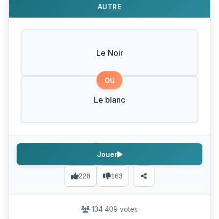
AUTRE
Le Noir
OU
Le blanc
Jouer
228
163
134 409 votes