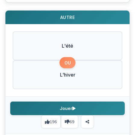
AUTRE
L'été
OU
L'hiver
Jouer
196
69