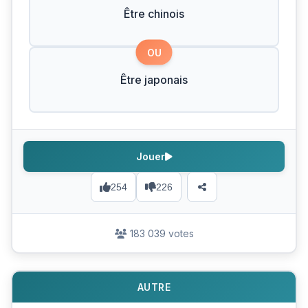
Être chinois
OU
Être japonais
Jouer
254
226
183 039 votes
AUTRE