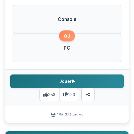
Console
OU
PC
Jouer
253
123
185 331 votes