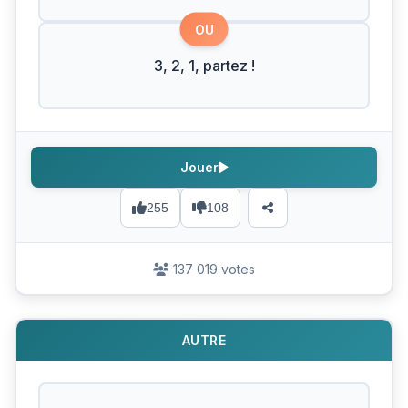
OU
3, 2, 1, partez !
Jouer
255
108
137 019 votes
AUTRE