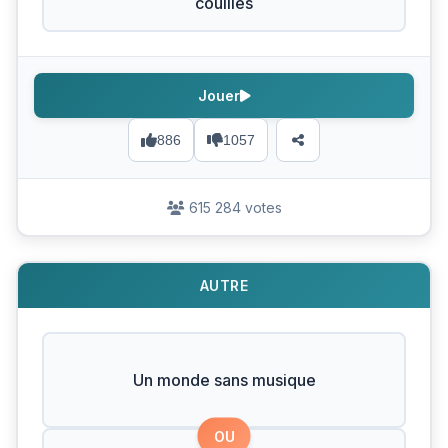
couilles
Jouer
886
1057
615 284 votes
AUTRE
Un monde sans musique
OU