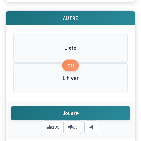
AUTRE
L'été
OU
L'hiver
Jouer
195
69