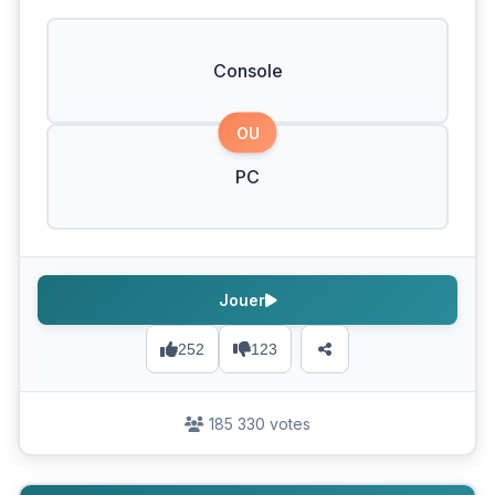
Console
OU
PC
Jouer
252
123
185 330 votes