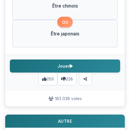
Être chinois
OU
Être japonais
Jouer
253
226
183 038 votes
AUTRE