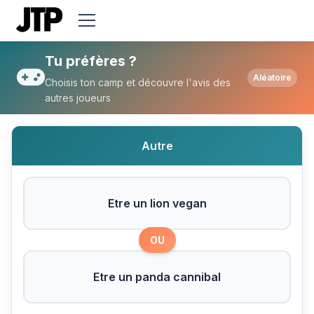
Tu préfères Etre un lion vegan ou Etre un
Tu préfères ?
Aléatoire
Choisis ton camp et découvre l'avis des
autres joueurs
Autre
Etre un lion vegan
OU
Etre un panda cannibal