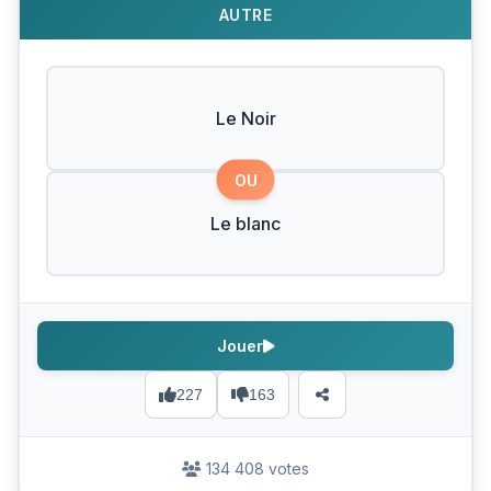
AUTRE
Le Noir
OU
Le blanc
Jouer
227
163
134 408 votes