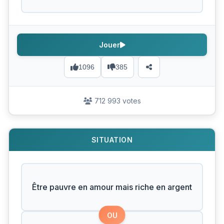
Jouer
1096
385
712 993 votes
SITUATION
Être pauvre en amour mais riche en argent
OU