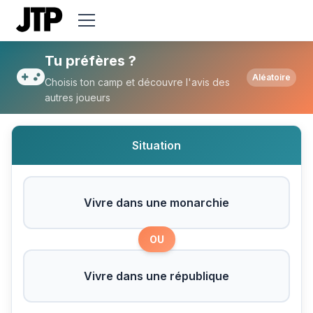
Tu préfères Vivre dans une monarchie ou
Tu préfères ?
Aléatoire
Choisis ton camp et découvre l'avis des
autres joueurs
Situation
Vivre dans une monarchie
OU
Vivre dans une république