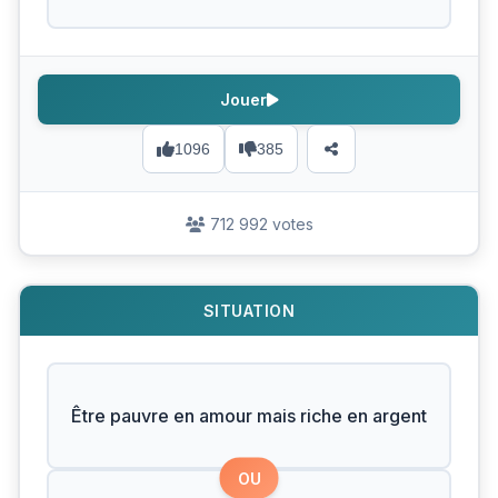
Jouer
1096
385
712 992 votes
SITUATION
Être pauvre en amour mais riche en argent
OU