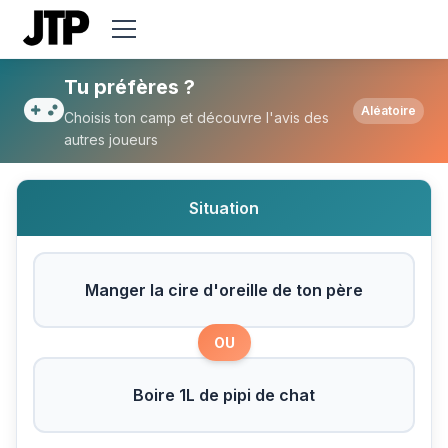
Tu préfères Manger la cire d'oreille de to
Tu préfères ?
Aléatoire
Choisis ton camp et découvre l'avis des
autres joueurs
Situation
Manger la cire d'oreille de ton père
OU
Boire 1L de pipi de chat