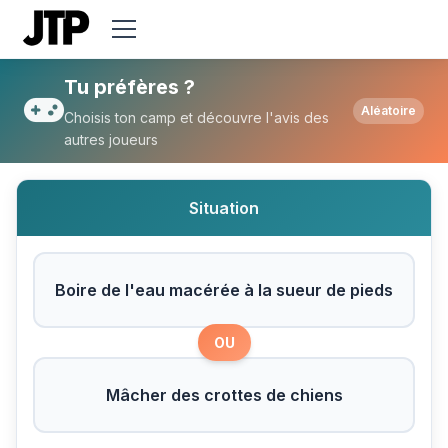
Tu préfères Boire de l'eau macérée à la 
Tu préfères ?
Aléatoire
Choisis ton camp et découvre l'avis des
autres joueurs
Situation
Boire de l'eau macérée à la sueur de pieds
OU
Mâcher des crottes de chiens