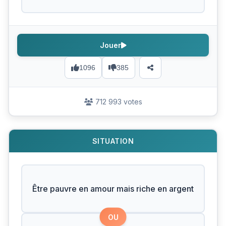
Jouer
1096
385
712 993 votes
SITUATION
Être pauvre en amour mais riche en argent
OU