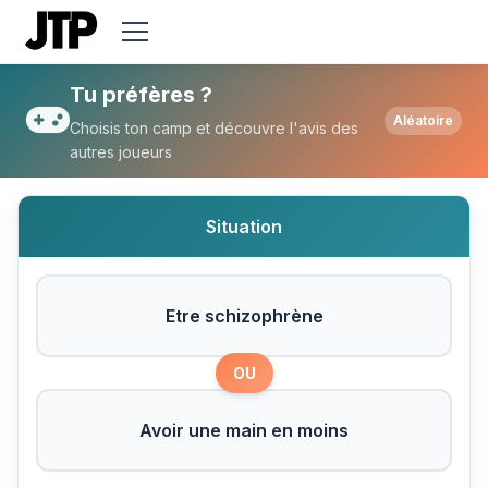
Tu préfères Etre schizophrène ou Avoir u
Tu préfères ?
Aléatoire
Choisis ton camp et découvre l'avis des
autres joueurs
Situation
Etre schizophrène
OU
Avoir une main en moins