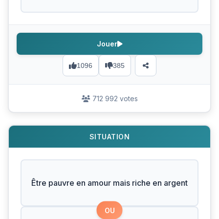
Jouer
1096
385
712 992 votes
SITUATION
Être pauvre en amour mais riche en argent
OU