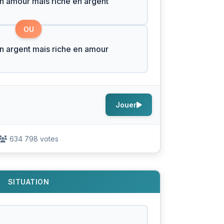
n amour mais riche en argent
OU
n argent mais riche en amour
Jouer
634 798 votes
SITUATION