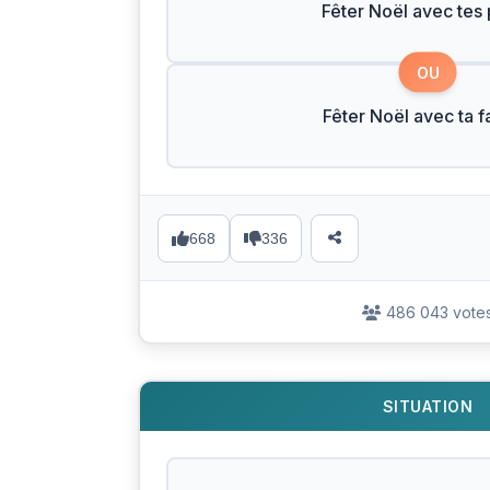
Fêter Noël avec tes
OU
Fêter Noël avec ta f
668
336
486 043 vote
SITUATION