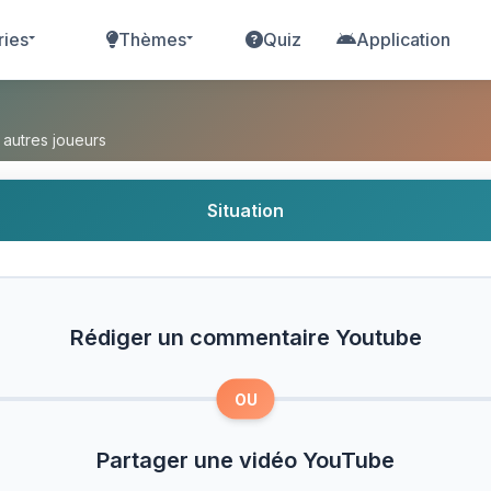
ries
Thèmes
Quiz
Application
mentaire Youtube ou Partager une vidéo YouTub
 autres joueurs
Situation
Rédiger un commentaire Youtube
OU
Partager une vidéo YouTube