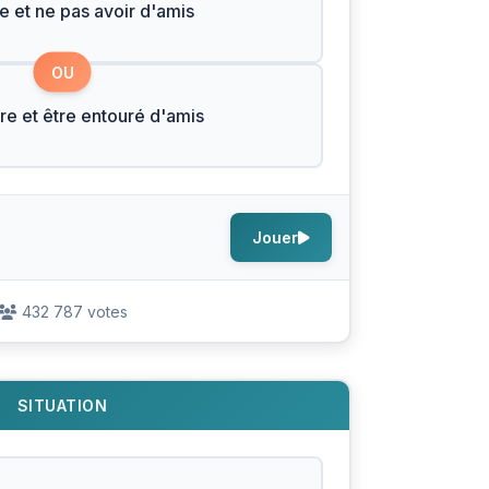
he et ne pas avoir d'amis
OU
re et être entouré d'amis
Jouer
432 787 votes
SITUATION