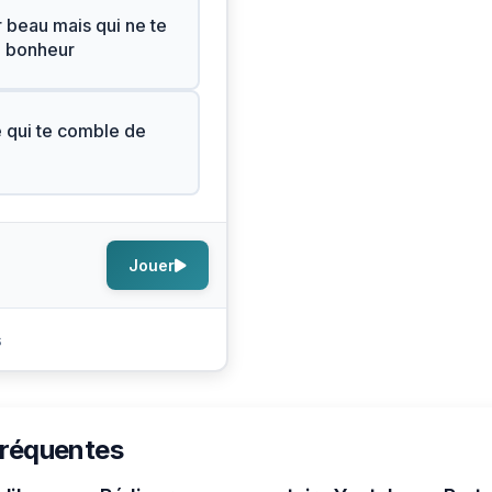
r beau mais qui ne te
e bonheur
e qui te comble de
Jouer
s
fréquentes