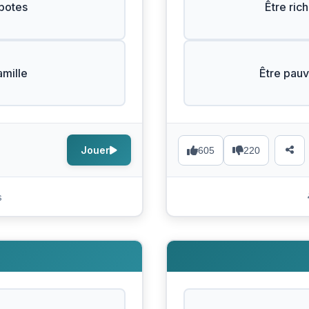
 potes
Être ric
amille
Être pauv
Jouer
605
220
s