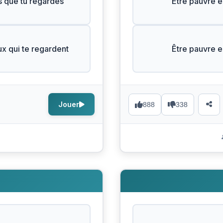
s que tu regardes
Être pauvre e
ux qui te regardent
Être pauvre e
Jouer
888
338
s