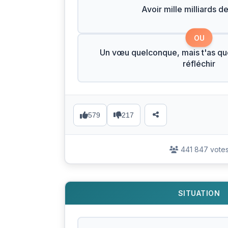
Avoir mille milliards de
OU
Un vœu quelconque, mais t'as q
réfléchir
579
217
441 847 vote
SITUATION