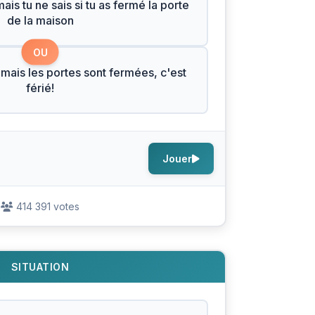
is tu ne sais si tu as fermé la porte
de la maison
OU
 mais les portes sont fermées, c'est
férié!
Jouer
414 391 votes
SITUATION