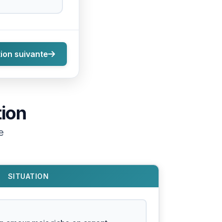
ion suivante
tion
e
SITUATION