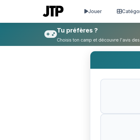
Jouer
Catégo
Tu préfères Rédiger un com
Tu préfères ?
Choisis ton camp et découvre l'avis des