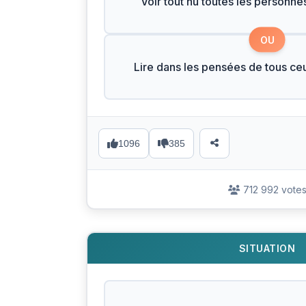
Voir tout nu toutes les personne
OU
Lire dans les pensées de tous ce
1096
385
712 992 vote
SITUATION