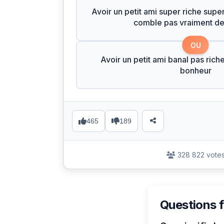
Avoir un petit ami super riche supe
comble pas vraiment d
OU
Avoir un petit ami banal pas rich
bonheur
465
189
328 822 vote
Questions 