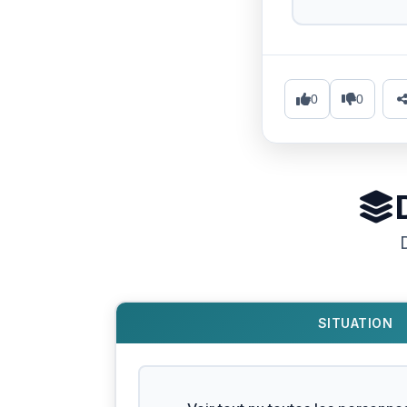
0
0
SITUATION