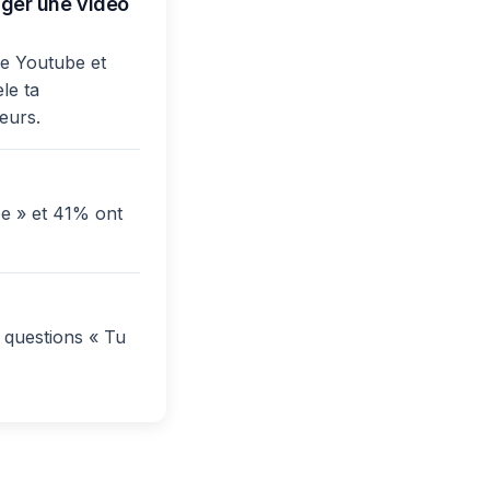
ager une vidéo
re Youtube et
le ta
ueurs.
e » et 41% ont
 questions « Tu