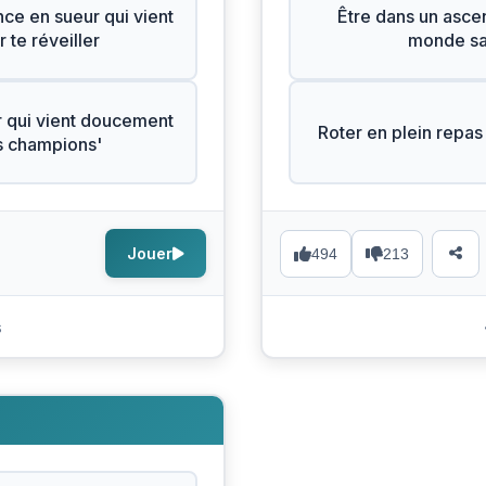
ce en sueur qui vient
Être dans un ascen
 te réveiller
monde sai
 qui vient doucement
Roter en plein repas 
es champions'
Jouer
494
213
s