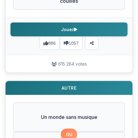
couilles
Jouer
886
1057
615 284 votes
AUTRE
Un monde sans musique
OU