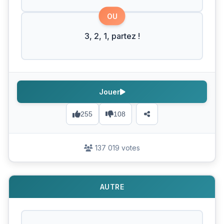
OU
3, 2, 1, partez !
Jouer
255
108
137 019 votes
AUTRE