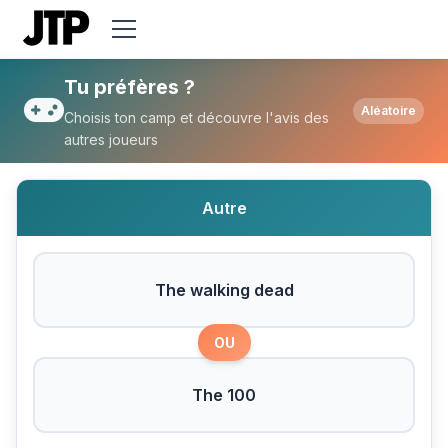
Tu préfères The walking dead ou The 100
Tu préfères ?
Aléatoire
Choisis ton camp et découvre l'avis des
autres joueurs
Autre
The walking dead
OU
The 100