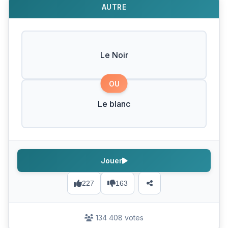
AUTRE
Le Noir
OU
Le blanc
Jouer
227
163
134 408 votes