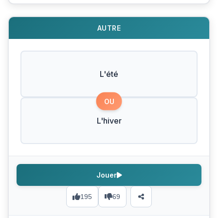
AUTRE
L'été
OU
L'hiver
Jouer
195
69