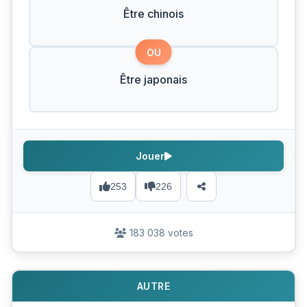
Être chinois
OU
Être japonais
Jouer
253
226
183 038 votes
AUTRE