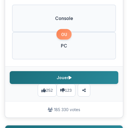
Console
OU
PC
Jouer
252
123
185 330 votes