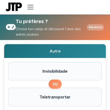
Tu préfères Invisibilidade ou Teletranspor
Tu préfères ?
Aléatoire
Choisis ton camp et découvre l'avis des
autres joueurs
Autre
Invisibilidade
OU
Teletransportar