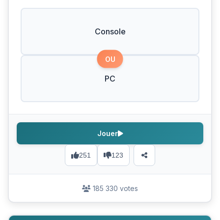
Console
OU
PC
Jouer
251
123
185 330 votes