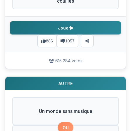
couilles
Jouer
886
1057
615 284 votes
AUTRE
Un monde sans musique
OU