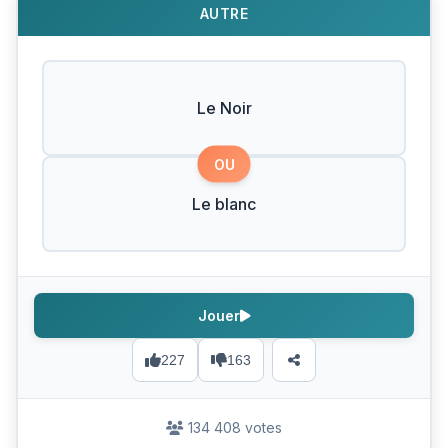
AUTRE
Le Noir
OU
Le blanc
Jouer
227
163
134 408 votes