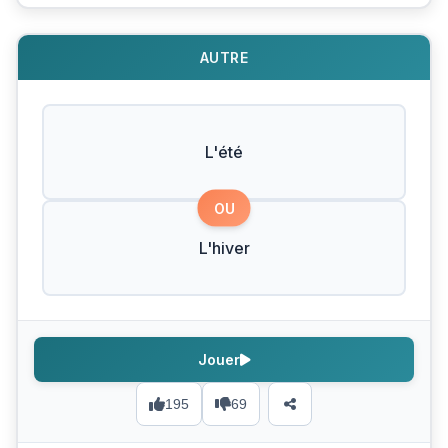
AUTRE
L'été
OU
L'hiver
Jouer
195
69