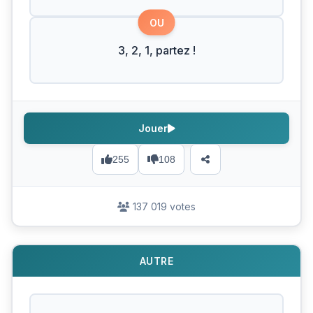
OU
3, 2, 1, partez !
Jouer
255
108
137 019 votes
AUTRE