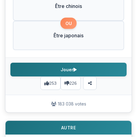
Être chinois
OU
Être japonais
Jouer
253
226
183 038 votes
AUTRE