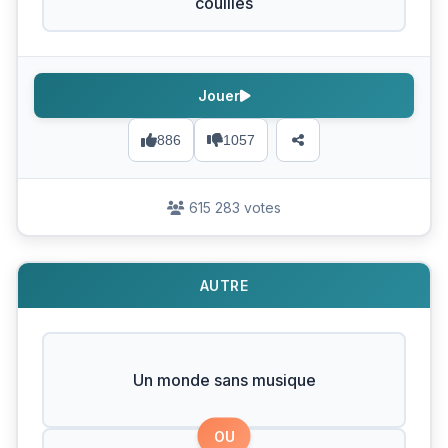
couilles
Jouer
886
1057
615 283 votes
AUTRE
Un monde sans musique
OU