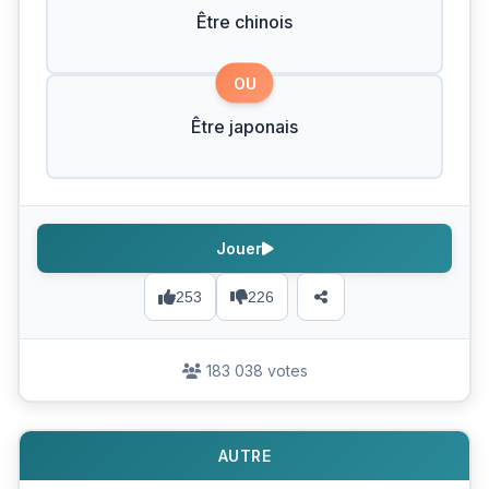
Être chinois
OU
Être japonais
Jouer
253
226
183 038 votes
AUTRE