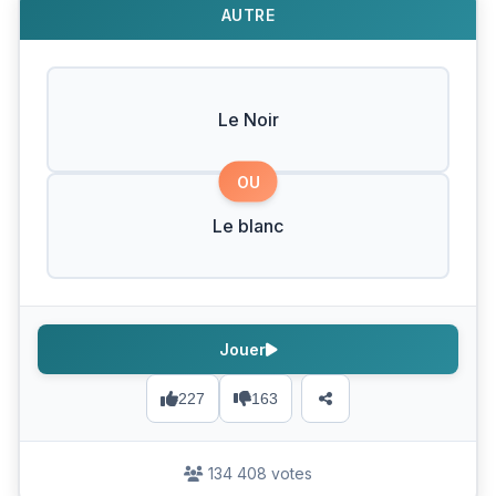
AUTRE
Le Noir
OU
Le blanc
Jouer
227
163
134 408 votes