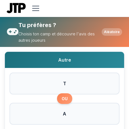
Tu préfères T ou A ?
Tu préfères ?
Aléatoire
Choisis ton camp et découvre l'avis des
autres joueurs
Autre
T
OU
A