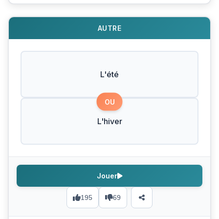
AUTRE
L'été
OU
L'hiver
Jouer
195
69