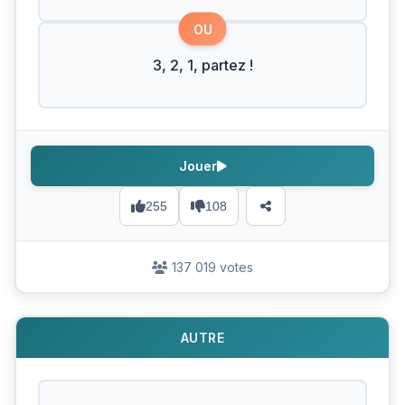
OU
3, 2, 1, partez !
Jouer
255
108
137 019 votes
AUTRE