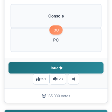
Console
OU
PC
Jouer
251
123
185 330 votes