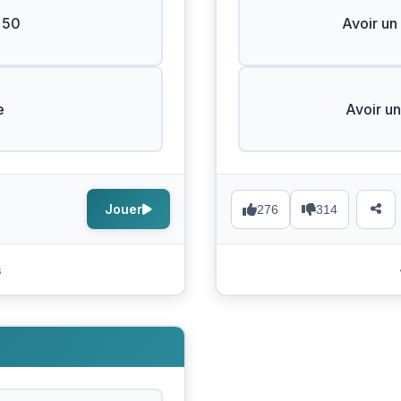
 50
Avoir un
e
Avoir un
Jouer
276
314
s
N