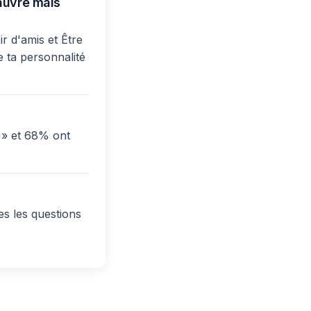
pauvre mais
r d'amis et Être
e ta personnalité
s » et 68% ont
s les questions