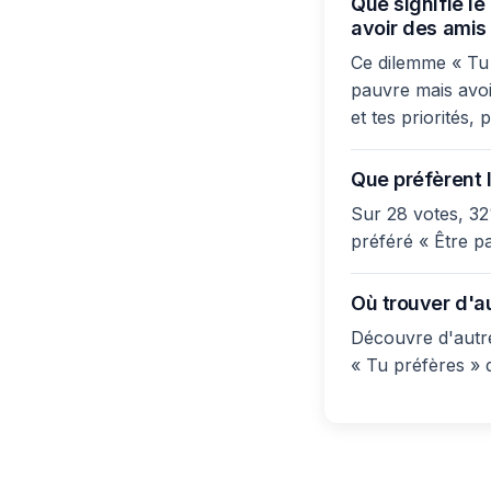
Que signifie le
avoir des amis 
Ce dilemme « Tu p
pauvre mais avoi
et tes priorités,
Que préfèrent l
Sur 28 votes, 32
préféré « Être p
Où trouver d'a
Découvre d'autre
« Tu préfères » 