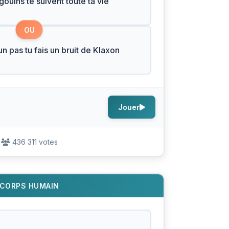
gouins te suivent toute ta vie
OU
un pas tu fais un bruit de Klaxon
Jouer
436 311 votes
CORPS HUMAIN