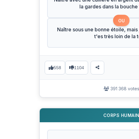
la gardes dans la bouche 
OU
Naître sous une bonne étoile, mais 
t'es très loin de la 
558
1104
391 368 vote
CORPS HUMAI