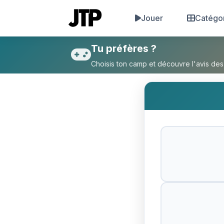
Jouer
Catégo
Tu préfères Être riche mais 
Tu préfères ?
Choisis ton camp et découvre l'avis des