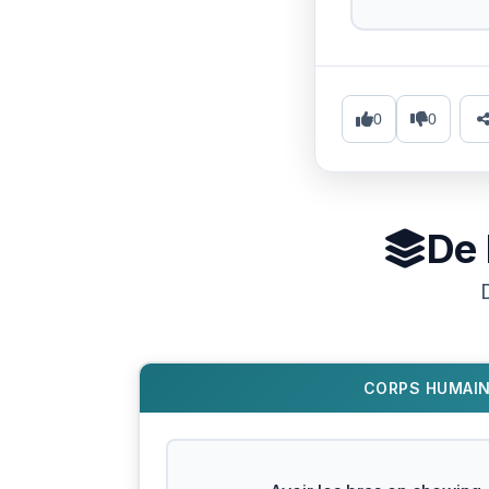
0
0
De 
CORPS HUMAI