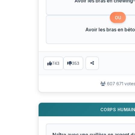
Avoir les bras en chewin
OU
Avoir les bras en bét
743
353
607 671 vote
CORPS HUMAI
Naître avec une cuillère en argent d