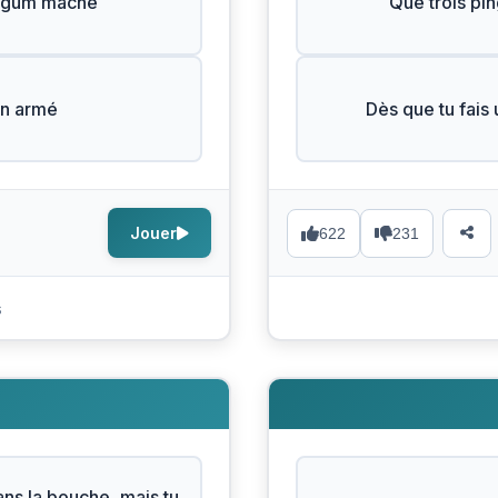
g-gum mâché
Que trois pin
on armé
Dès que tu fais 
Jouer
622
231
s
N
ans la bouche, mais tu