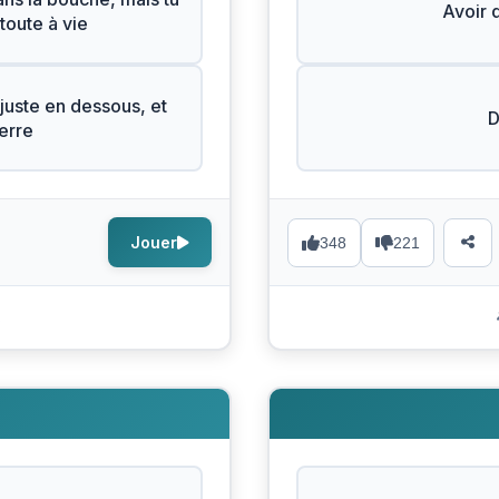
Avoir 
toute à vie
juste en dessous, et
D
terre
Jouer
348
221
s
N