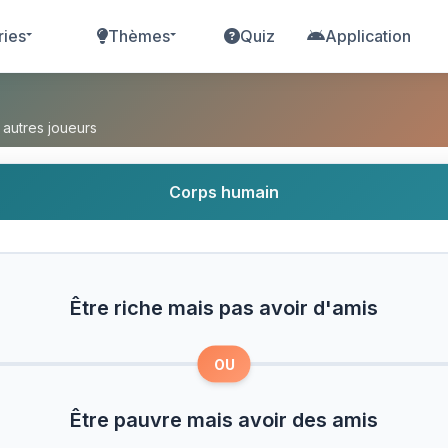
ries
Thèmes
Quiz
Application
pas avoir d'amis ou Être pauvre mais avoir des am
 autres joueurs
Corps humain
Être riche mais pas avoir d'amis
OU
Être pauvre mais avoir des amis