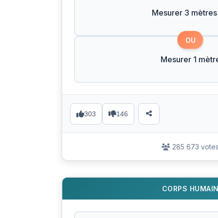
Mesurer 3 mètres
OU
Mesurer 1 mètr
303
146
285 673 vote
CORPS HUMAI