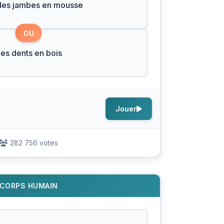
des jambes en mousse
OU
es dents en bois
Jouer
282 756 votes
CORPS HUMAIN