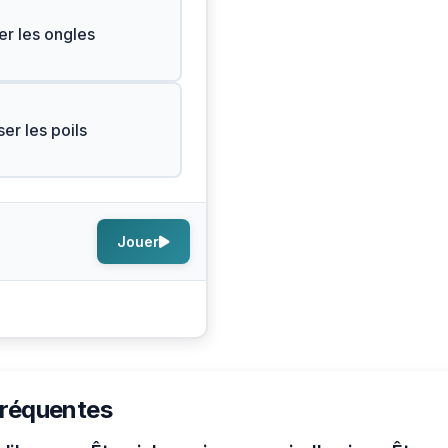
er les ongles
er les poils
Jouer
s
fréquentes