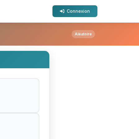
Connexion
is ?
Aléatoire