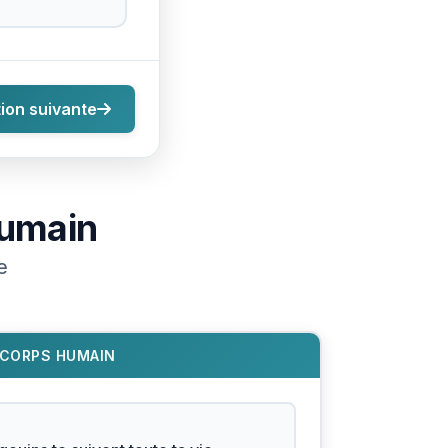
ion suivante
umain
e
CORPS HUMAIN