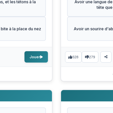
, et les tétons à la
Avoir une langue de 
x
tête que 
a bite à la place du nez
Avoir un sourire d'a
Jouer
328
279
N