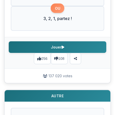
OU
3, 2, 1, partez !
Jouer
256
108
137 020 votes
AUTRE