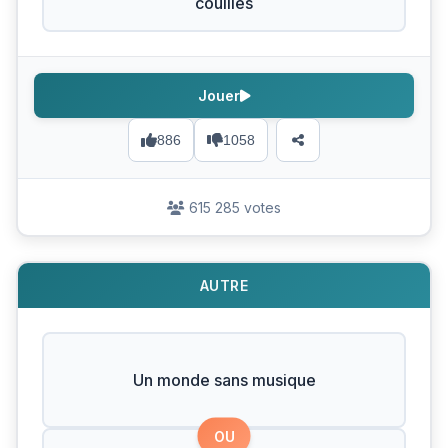
couilles
Jouer
886
1058
615 285 votes
AUTRE
Un monde sans musique
OU