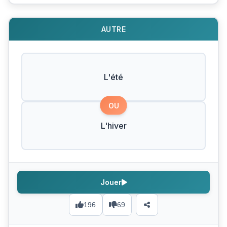
AUTRE
L'été
OU
L'hiver
Jouer
196
69