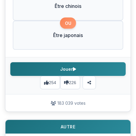
Être chinois
OU
Être japonais
Jouer
254
226
183 039 votes
AUTRE