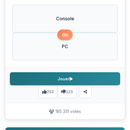
Console
OU
PC
Jouer
253
123
185 331 votes