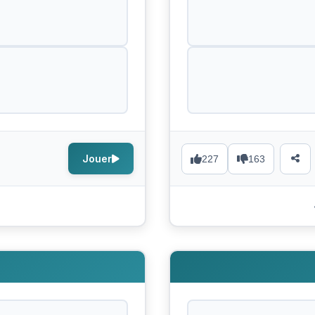
Jouer
227
163