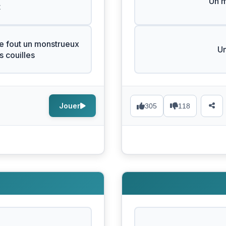
Un 
t
e fout un monstrueux
Un
 couilles
Jouer
305
118
s