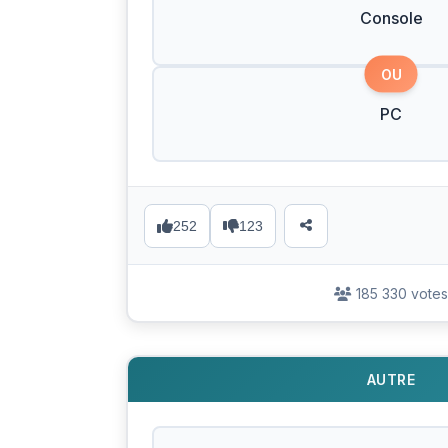
Console
OU
PC
252
123
185 330 votes
AUTRE