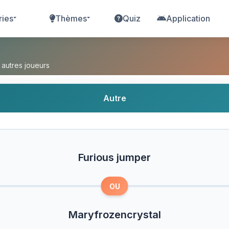
ries
Thèmes
Quiz
Application
ou Maryfrozencrystal ?
 autres joueurs
Autre
Furious jumper
OU
Maryfrozencrystal