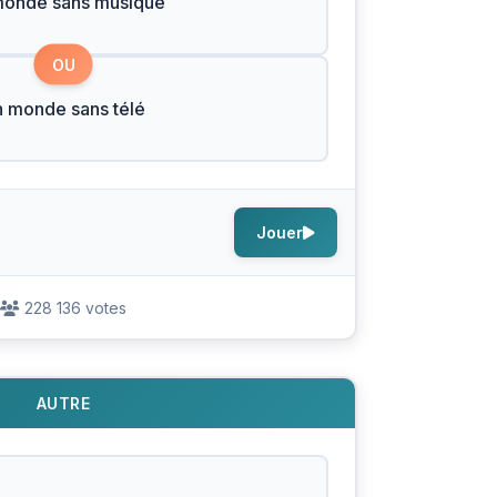
monde sans musique
OU
 monde sans télé
Jouer
228 136 votes
AUTRE