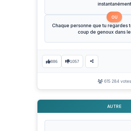
instantanémen
OU
Chaque personne que tu regardes t
coup de genoux dans les
886
1057
615 284 vote
AUTRE