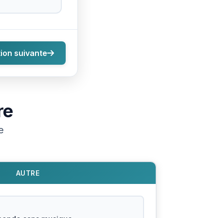
ion suivante
re
e
AUTRE