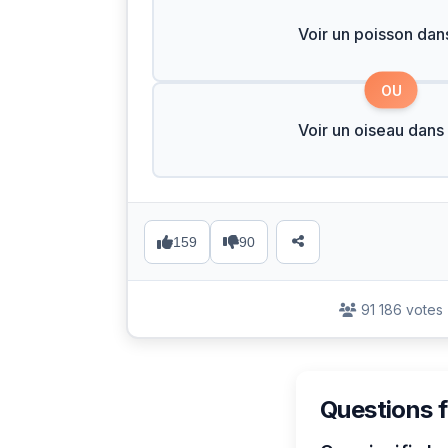
Voir un poisson dans
OU
Voir un oiseau dans 
159
90
91 186 votes
Questions 