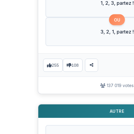
1, 2, 3, partez !
OU
3, 2, 1, partez !
255
108
137 019 votes
AUTRE