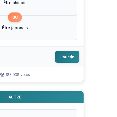
Être chinois
OU
Être japonais
Jouer
183 038 votes
AUTRE