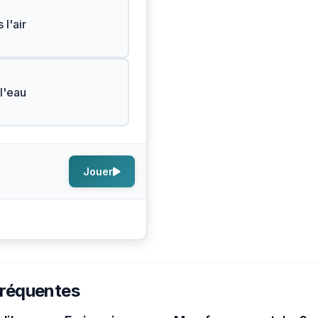
 l'air
l'eau
Jouer
fréquentes