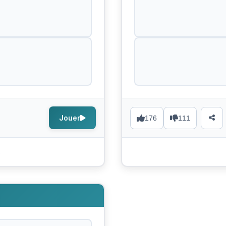
Jouer
176
111
s