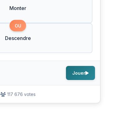
Monter
OU
Descendre
Jouer
117 676 votes