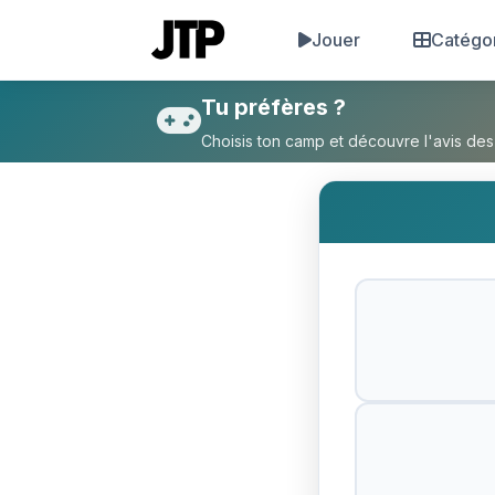
Jouer
Catégo
Tu préfères Furious jumper 
Tu préfères ?
Choisis ton camp et découvre l'avis des