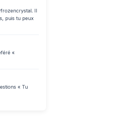
frozencrystal. Il
s, puis tu peux
éféré «
estions « Tu