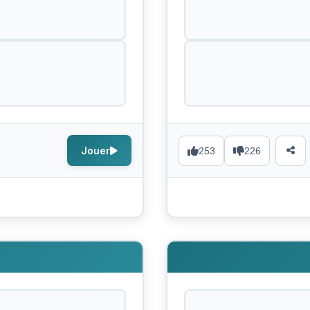
Jouer
253
226