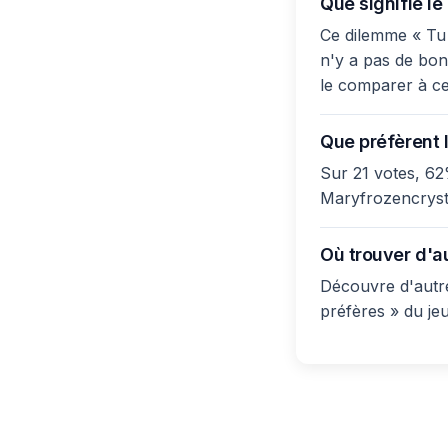
Que signifie l
Ce dilemme « Tu 
n'y a pas de bonn
le comparer à ce
Que préfèrent l
Sur 21 votes, 62
Maryfrozencrysta
Où trouver d'a
Découvre d'autre
préfères » du je