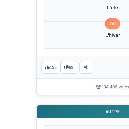
L'été
OU
L'hiver
195
69
134 406 vote
AUTRE