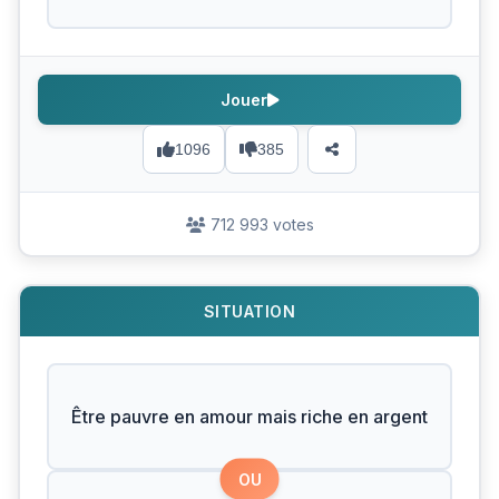
Jouer
1096
385
712 993 votes
SITUATION
Être pauvre en amour mais riche en argent
OU