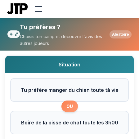
Tu préfères Tu préfère manger du chien to
Tu préfères ?
Aléatoire
Choisis ton camp et découvre l'avis des
autres joueurs
Situation
Tu préfère manger du chien toute tà vie
OU
Boire de la pisse de chat toute les 3h00