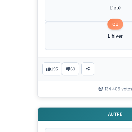
L'été
OU
L'hiver
195
69
134 406 vote
AUTRE