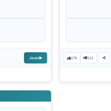
Jouer
176
111
s