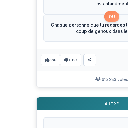
instantanémen
OU
Chaque personne que tu regardes t
coup de genoux dans les
886
1057
615 283 votes
AUTRE