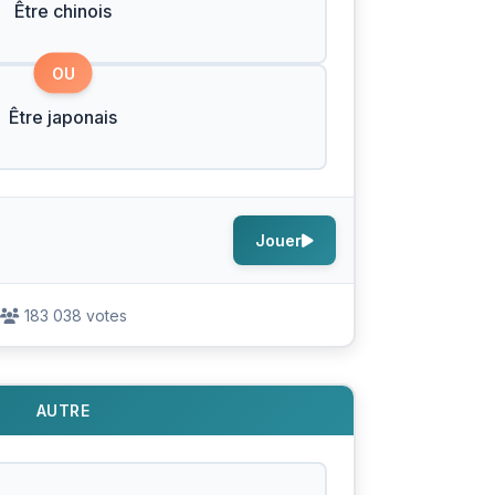
Être chinois
OU
Être japonais
Jouer
183 038 votes
AUTRE