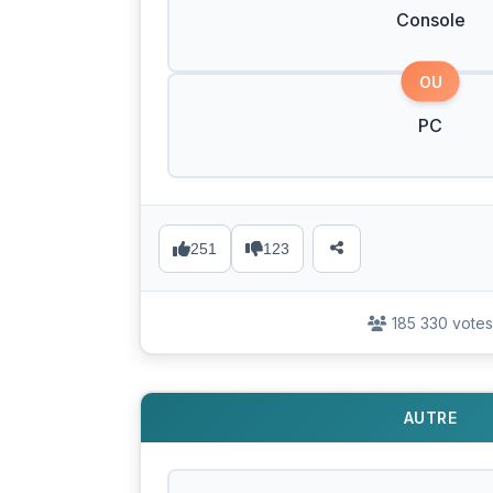
Console
OU
PC
251
123
185 330 votes
AUTRE