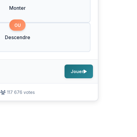
Monter
OU
Descendre
Jouer
117 676 votes