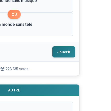
monde sans musique
OU
 monde sans télé
Jouer
228 135 votes
AUTRE