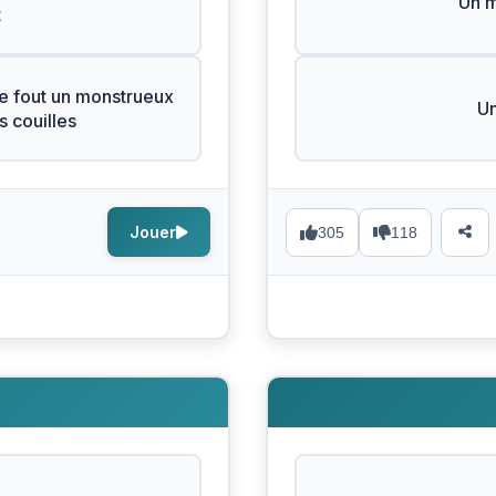
Un 
t
e fout un monstrueux
Un
 couilles
Jouer
305
118