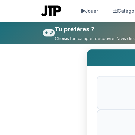
Jouer
Catégo
Tu préfères Être bisexuel ou
Tu préfères ?
Choisis ton camp et découvre l'avis des