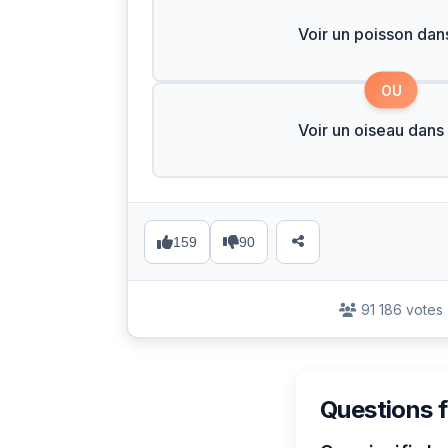
Voir un poisson dans
OU
Voir un oiseau dans 
159
90
91 186 votes
Questions 