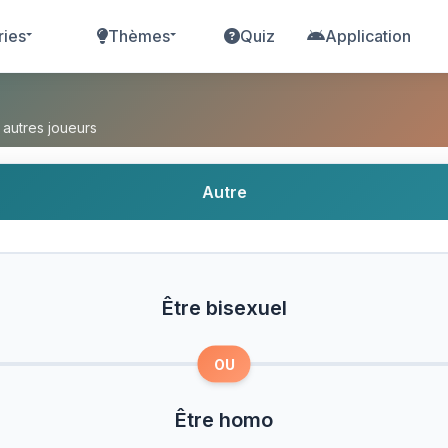
ries
Thèmes
Quiz
Application
 Être homo ?
 autres joueurs
Autre
Être bisexuel
OU
Être homo