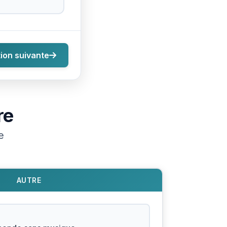
ion suivante
re
e
AUTRE