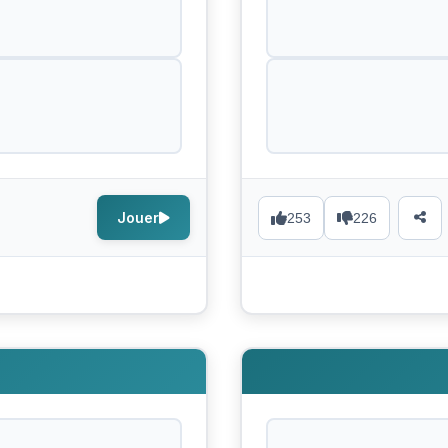
Jouer
253
226