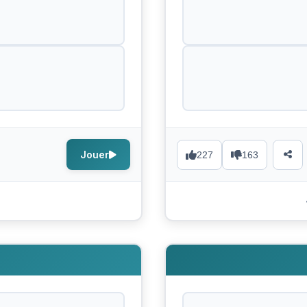
Jouer
227
163