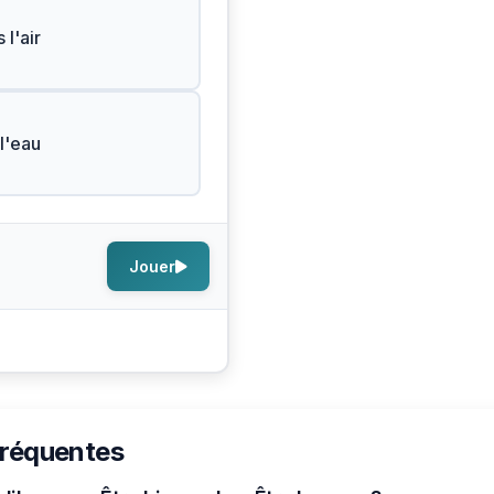
 l'air
l'eau
Jouer
fréquentes