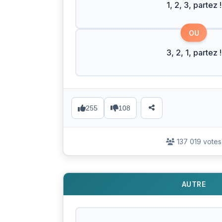
1, 2, 3, partez !
OU
3, 2, 1, partez !
255
108
137 019 votes
AUTRE