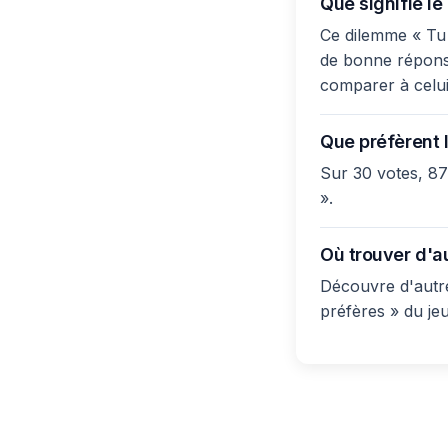
Que signifie le
Ce dilemme « Tu p
de bonne réponse 
comparer à celui
Que préfèrent l
Sur 30 votes, 87
».
Où trouver d'a
Découvre d'autre
préfères » du je