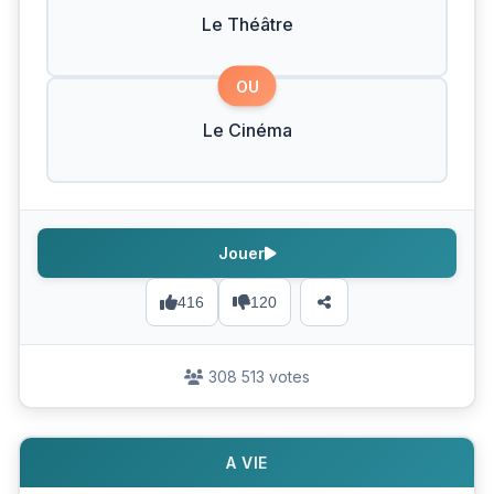
Le Théâtre
OU
Le Cinéma
Jouer
416
120
308 513 votes
A VIE