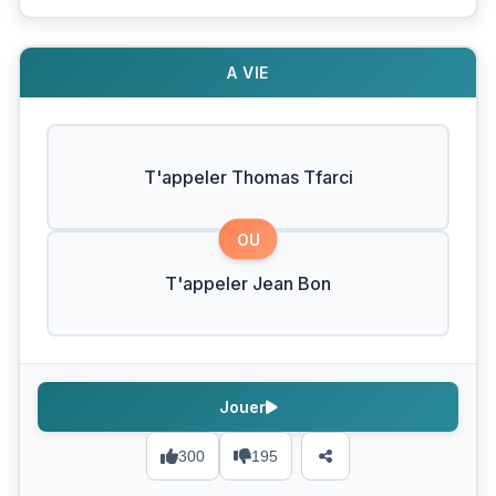
A VIE
T'appeler Thomas Tfarci
OU
T'appeler Jean Bon
Jouer
300
195