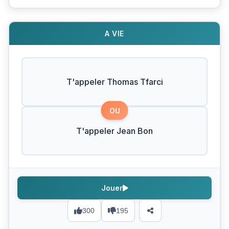
A VIE
T'appeler Thomas Tfarci
OU
T'appeler Jean Bon
Jouer
300
195