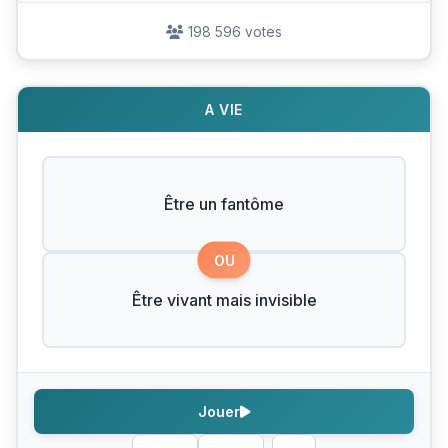
198 596 votes
A VIE
Être un fantôme
OU
Être vivant mais invisible
Jouer