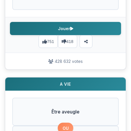
Jouer
751
418
428 632 votes
A VIE
Être aveugle
OU