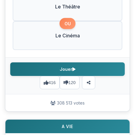
Le Théâtre
OU
Le Cinéma
Jouer
416
120
308 513 votes
A VIE