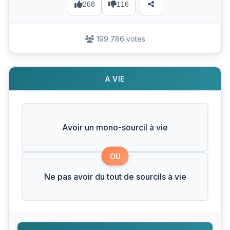
268
116
199 786 votes
A VIE
Avoir un mono-sourcil à vie
OU
Ne pas avoir du tout de sourcils à vie