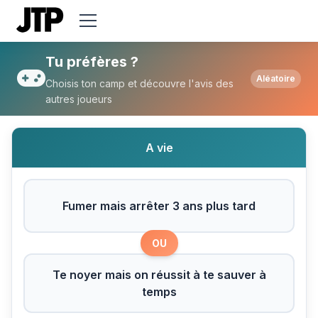
Tu préfères Fumer mais arrêter 3 ans plus
Tu préfères ?
Aléatoire
Choisis ton camp et découvre l'avis des
autres joueurs
A vie
Fumer mais arrêter 3 ans plus tard
OU
Te noyer mais on réussit à te sauver à
temps