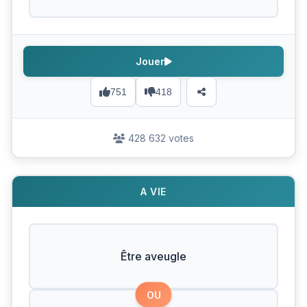
Jouer
751
418
428 632 votes
A VIE
Être aveugle
OU