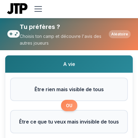
Tu préfères Être rien mais visible de tous
Tu préfères ?
Aléatoire
Choisis ton camp et découvre l'avis des
autres joueurs
A vie
Être rien mais visible de tous
OU
Être ce que tu veux mais invisible de tous