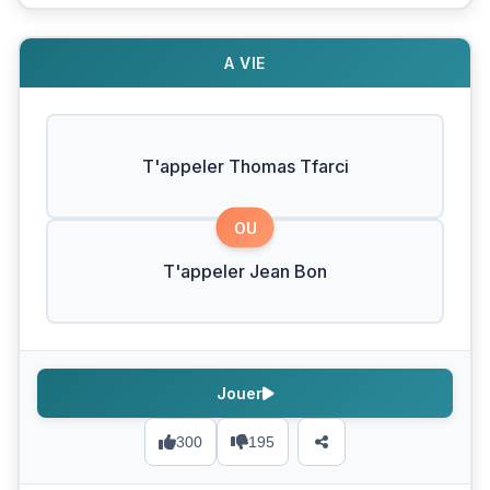
A VIE
T'appeler Thomas Tfarci
OU
T'appeler Jean Bon
Jouer
300
195