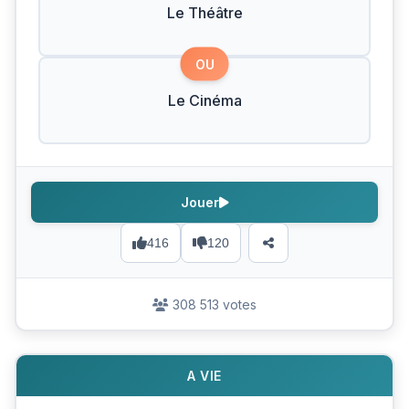
Le Théâtre
OU
Le Cinéma
Jouer
416
120
308 513 votes
A VIE