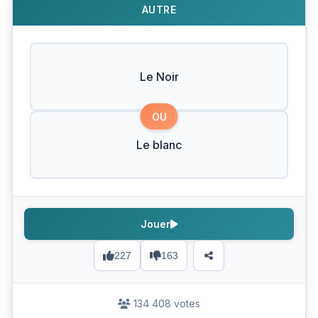
AUTRE
Le Noir
OU
Le blanc
Jouer
227
163
134 408 votes