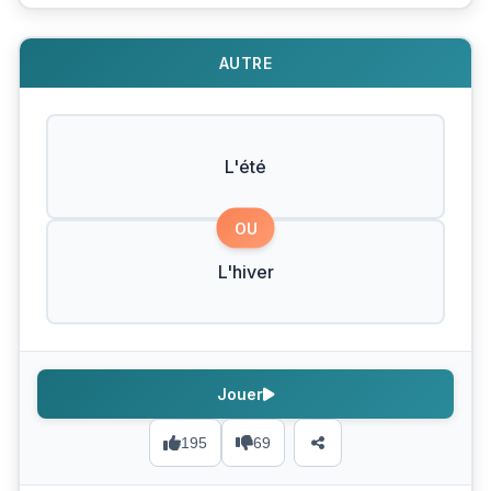
AUTRE
L'été
OU
L'hiver
Jouer
195
69