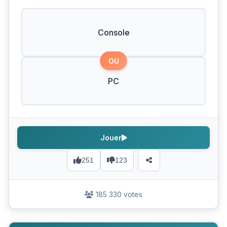
Console
OU
PC
Jouer
251
123
185 330 votes