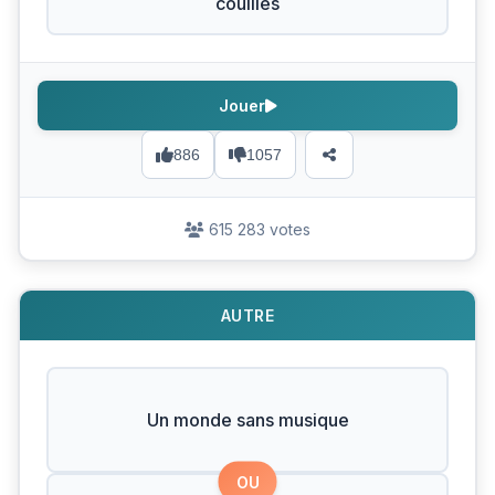
couilles
Jouer
886
1057
615 283 votes
AUTRE
Un monde sans musique
OU