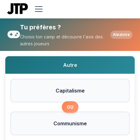
Tu préfères Capitalisme ou Communisme
Tu préfères ?
Aléatoire
Choisis ton camp et découvre l'avis des
autres joueurs
Autre
Capitalisme
OU
Communisme