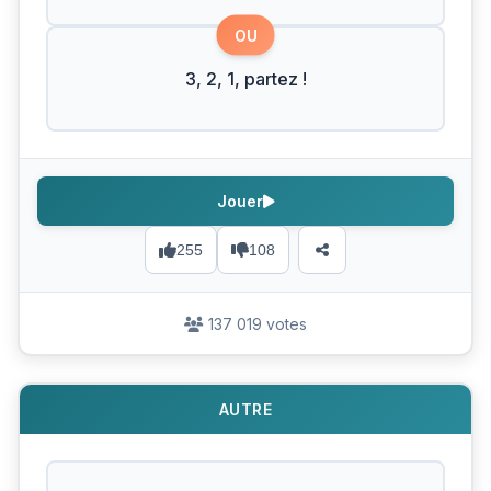
OU
3, 2, 1, partez !
Jouer
255
108
137 019 votes
AUTRE