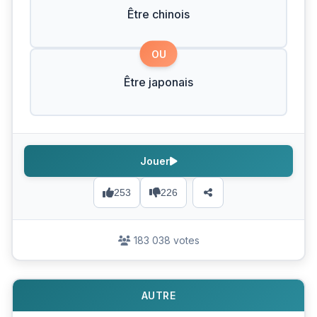
Être chinois
OU
Être japonais
Jouer
253
226
183 038 votes
AUTRE