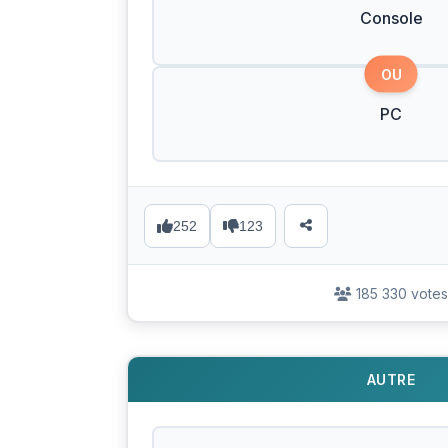
Console
OU
PC
252
123
185 330 votes
AUTRE