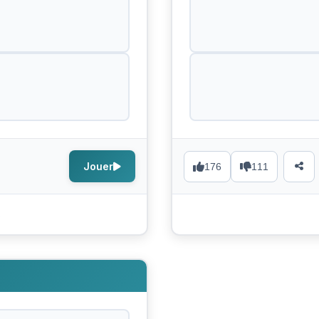
Jouer
176
111
s