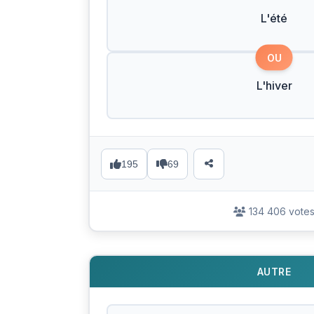
L'été
OU
L'hiver
195
69
134 406 vote
AUTRE