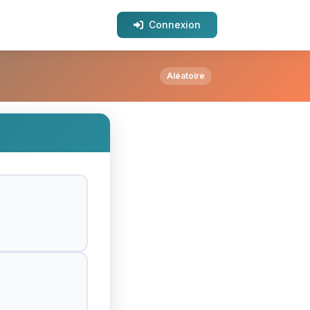
Connexion
d ?
Aléatoire