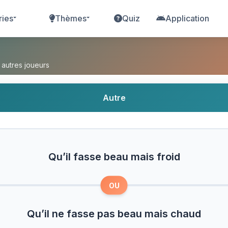
ries
Thèmes
Quiz
Application
 mais froid ou Qu’il ne fasse pas beau mais chau
 autres joueurs
Autre
Qu’il fasse beau mais froid
OU
Qu’il ne fasse pas beau mais chaud