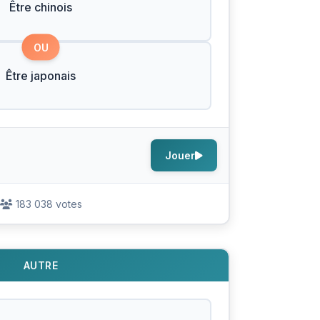
Être chinois
OU
Être japonais
Jouer
183 038 votes
AUTRE