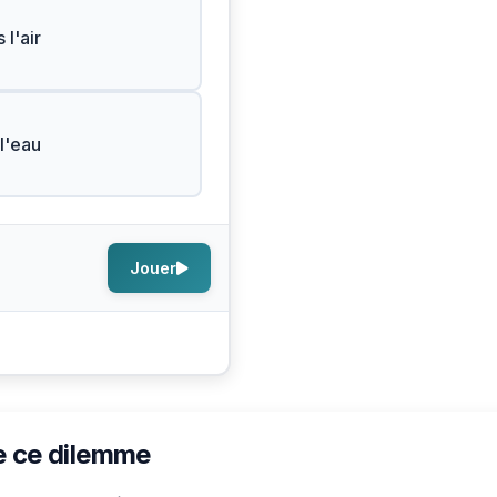
 l'air
l'eau
Jouer
e ce dilemme