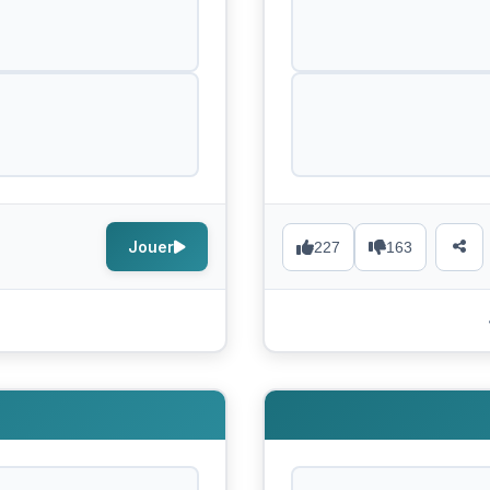
Jouer
227
163