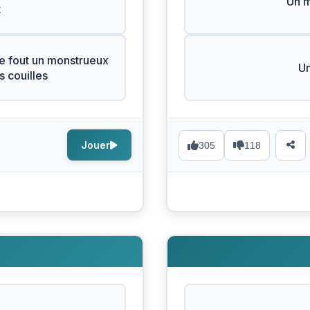
Un 
t
e fout un monstrueux
Un
 couilles
Jouer
305
118
s