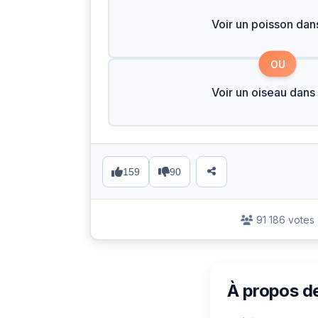
Voir un poisson dans
OU
Voir un oiseau dans 
159
90
91 186 votes
À propos d