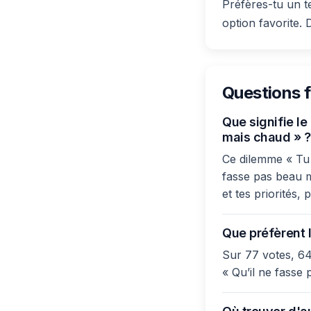
Préfères-tu un t
option favorite. 
Questions 
Que signifie le
mais chaud » ?
Ce dilemme « Tu p
fasse pas beau m
et tes priorités,
Que préfèrent l
Sur 77 votes, 64
« Qu’il ne fasse