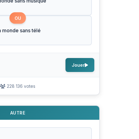
monde sans musique
OU
 monde sans télé
Jouer
228 136 votes
AUTRE