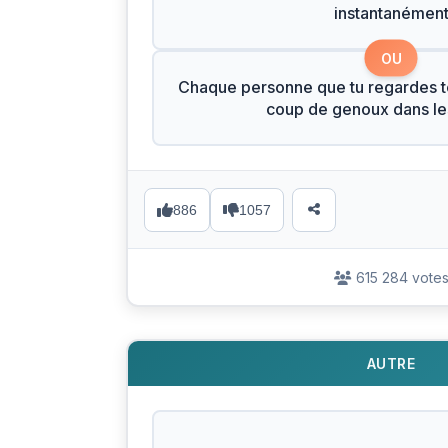
instantanémen
OU
Chaque personne que tu regardes t
coup de genoux dans les
886
1057
615 284 vote
AUTRE