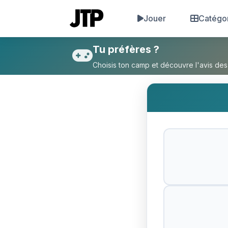
Jouer
Catégo
Tu préfères Qu’il fasse beau
Tu préfères ?
Choisis ton camp et découvre l'avis des