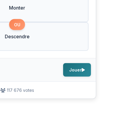
Monter
OU
Descendre
Jouer
117 676 votes