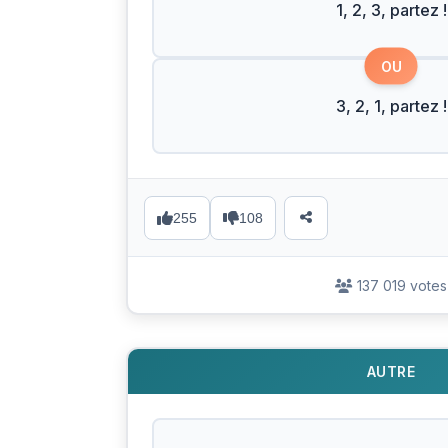
1, 2, 3, partez !
OU
3, 2, 1, partez !
255
108
137 019 votes
AUTRE