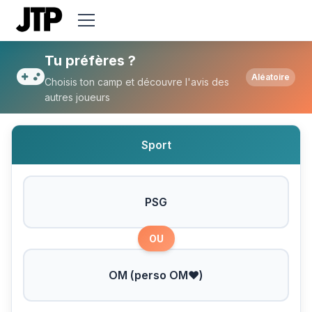
Tu préfères PSG ou OM (perso OM❤) ?
Tu préfères ?
Aléatoire
Choisis ton camp et découvre l'avis des
autres joueurs
Sport
PSG
OU
OM (perso OM❤)