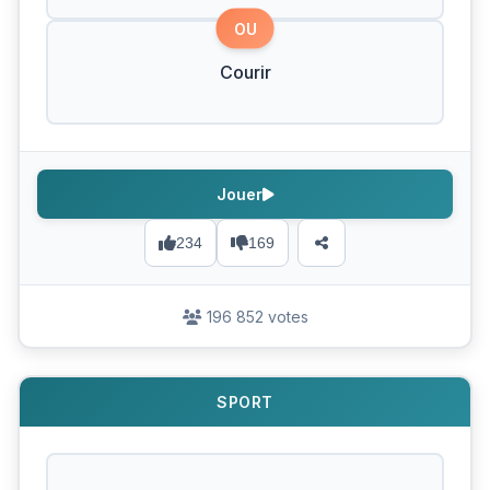
OU
Courir
Jouer
234
169
196 852 votes
SPORT