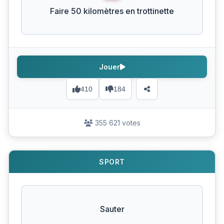
Faire 50 kilomètres en trottinette
Jouer
410
184
355 621 votes
SPORT
Sauter