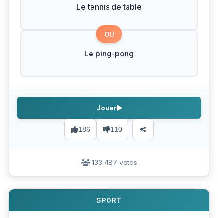
Le tennis de table
OU
Le ping-pong
Jouer
186
110
133 487 votes
SPORT